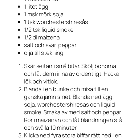
1 litet ägg
1 msk mörk soja
1 tsk worchestershiresås
1/2 tsk liquid smoke
1/2 dl maizena
salt och svartpeppar
olja till stekning
Skär seitan i små bitar. Skölj bönorna
och låt dem rinna av ordentligt. Hacka
lök och vitlök.
Blanda i en bunke och mixa till en
ganska jämn smet. Blanda ned ägg,
soja, worchestershiresås och liquid
smoke. Smaka av med salt och peppar.
Rör i maizenan och låt blandningen stå
och svälla 10 minuter.
Klicka ned fyra stora biffar rätt ned i en