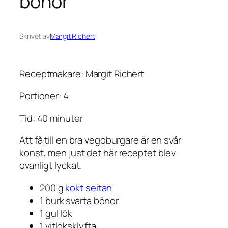
bönor
Skrivet av
Margit Richert
i
Receptmakare: Margit Richert
Portioner: 4
Tid: 40 minuter
Att få till en bra vegoburgare är en svår
konst, men just det här receptet blev
ovanligt lyckat.
200 g
kokt seitan
1 burk svarta bönor
1 gul lök
1 vitlöksklyfta