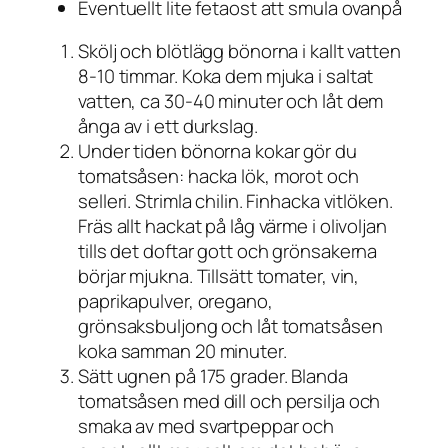
Eventuellt lite fetaost att smula ovanpå
Skölj och blötlägg bönorna i kallt vatten
8-10 timmar. Koka dem mjuka i saltat
vatten, ca 30-40 minuter och låt dem
ånga av i ett durkslag.
Under tiden bönorna kokar gör du
tomatsåsen: hacka lök, morot och
selleri. Strimla chilin. Finhacka vitlöken.
Fräs allt hackat på låg värme i olivoljan
tills det doftar gott och grönsakerna
börjar mjukna. Tillsätt tomater, vin,
paprikapulver, oregano,
grönsaksbuljong och låt tomatsåsen
koka samman 20 minuter.
Sätt ugnen på 175 grader. Blanda
tomatsåsen med dill och persilja och
smaka av med svartpeppar och