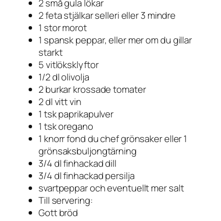
2 små gula lökar
2 feta stjälkar selleri eller 3 mindre
1 stor morot
1 spansk peppar, eller mer om du gillar
starkt
5 vitlöksklyftor
1/2 dl olivolja
2 burkar krossade tomater
2 dl vitt vin
1 tsk paprikapulver
1 tsk oregano
1 knorr fond du chef grönsaker eller 1
grönsaksbuljongtärning
3/4 dl finhackad dill
3/4 dl finhackad persilja
svartpeppar och eventuellt mer salt
Till servering:
Gott bröd