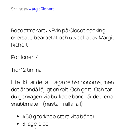
Skrivet av
Margit Richert
i
Receptmakare: KEvin på Closet cooking,
översatt, bearbetat och utvecklat av Margit
Richert
Portioner: 4
Tid: 12 timmar
Lite tid tar det att laga de här bönorna, men
det är ändå löjligt enkelt. Och gott! Och tar
du genvägen via burkade bönor är det rena
snabbmaten (nästan i alla fall).
450 g torkade stora vita bönor
3 lagerblad