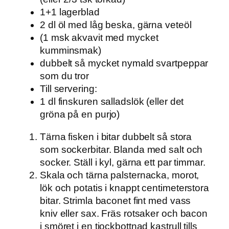
1+1 lagerblad
2 dl öl med låg beska, gärna veteöl
(1 msk akvavit med mycket
kumminsmak)
dubbelt så mycket nymald svartpeppar
som du tror
Till servering:
1 dl finskuren salladslök (eller det
gröna på en purjo)
Tärna fisken i bitar dubbelt så stora
som sockerbitar. Blanda med salt och
socker. Ställ i kyl, gärna ett par timmar.
Skala och tärna palsternacka, morot,
lök och potatis i knappt centimeterstora
bitar. Strimla baconet fint med vass
kniv eller sax. Fräs rotsaker och bacon
i smöret i en tjockbottnad kastrull tills