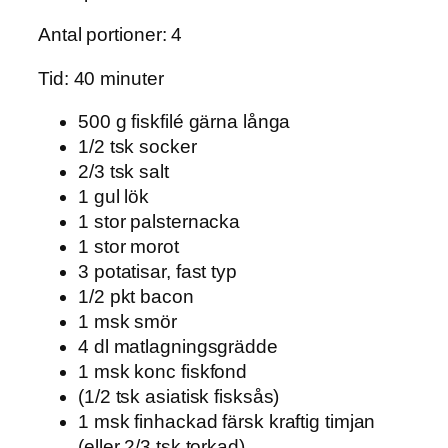
Antal portioner: 4
Tid: 40 minuter
500 g fiskfilé gärna långa
1/2 tsk socker
2/3 tsk salt
1 gul lök
1 stor palsternacka
1 stor morot
3 potatisar, fast typ
1/2 pkt bacon
1 msk smör
4 dl matlagningsgrädde
1 msk konc fiskfond
(1/2 tsk asiatisk fisksås)
1 msk finhackad färsk kraftig timjan
(eller 2/3 tsk torkad)