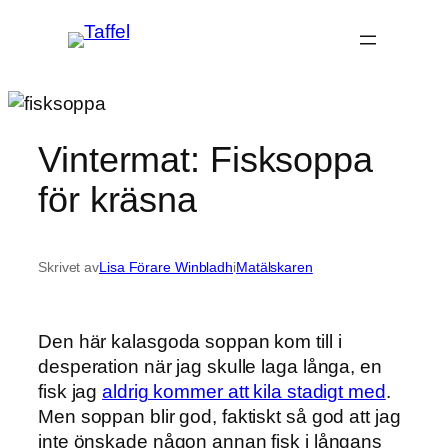
Hoppa
till
innehåll
Vintermat: Fisksoppa
för kräsna
Skrivet av
Lisa Förare Winbladh
i
Matälskaren
Den här kalasgoda soppan kom till i
desperation när jag skulle laga långa, en
fisk jag
aldrig kommer att kila stadigt med
.
Men soppan blir god, faktiskt så god att jag
inte önskade någon annan fisk i långans