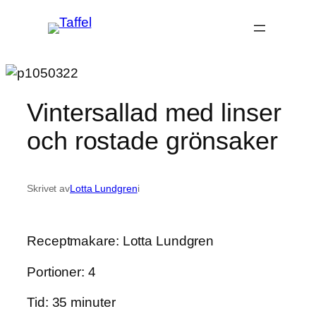
Hoppa
till
innehåll
Vintersallad med linser
och rostade grönsaker
Skrivet av
Lotta Lundgren
i
Receptmakare: Lotta Lundgren
Portioner: 4
Tid: 35 minuter