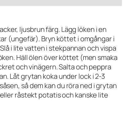
vacker, ljusbrun färg. Lägg löken i en
ar (ungefär). Bryn köttet i omgångar i
Slå i lite vatten i stekpannan och vispa
löken. Häll ölen över köttet (men smaka
ockret och vinägern. Salta och peppra
n. Låt grytan koka under lock i 2-3
såsen, så dem kan du röra ned i grytan
ller råstekt potatis och kanske lite