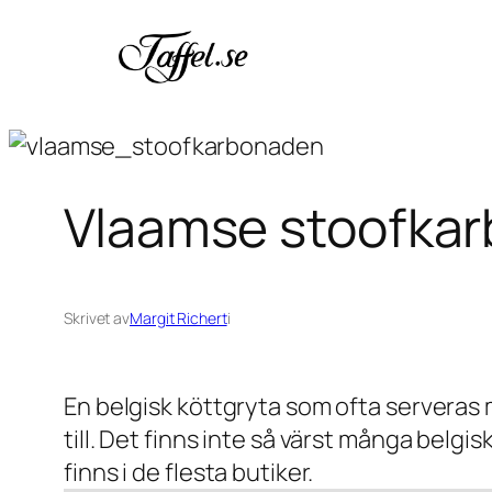
Hoppa
till
innehåll
Vlaamse stoofka
Skrivet av
Margit Richert
i
En belgisk köttgryta som ofta serveras 
till. Det finns inte så värst många belg
finns i de flesta butiker.