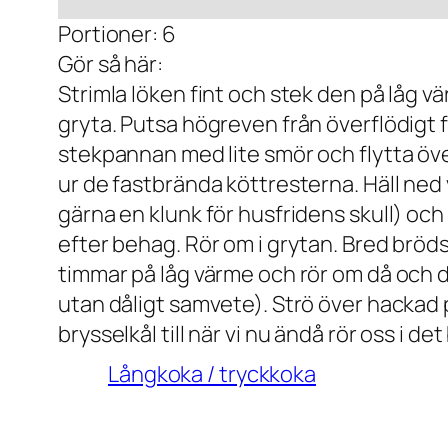
Portioner: 6
Gör så här:
Strimla löken fint och stek den på låg vär
gryta. Putsa högreven från överflödigt f
stekpannan med lite smör och flytta över 
ur de fastbrända köttresterna. Häll ned
gärna en klunk för husfridens skull) och
efter behag. Rör om i grytan. Bred bröd
timmar på låg värme och rör om då och d
utan dåligt samvete). Strö över hackad p
brysselkål till när vi nu ändå rör oss i de
Långkoka / tryckkoka