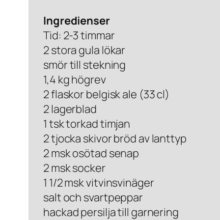
Ingredienser
Tid: 2-3 timmar
2 stora gula lökar
smör till stekning
1,4 kg högrev
2 flaskor belgisk ale (33 cl)
2 lagerblad
1 tsk torkad timjan
2 tjocka skivor bröd av lanttyp
2 msk osötad senap
2 msk socker
1 1/2 msk vitvinsvinäger
salt och svartpeppar
hackad persilja till garnering