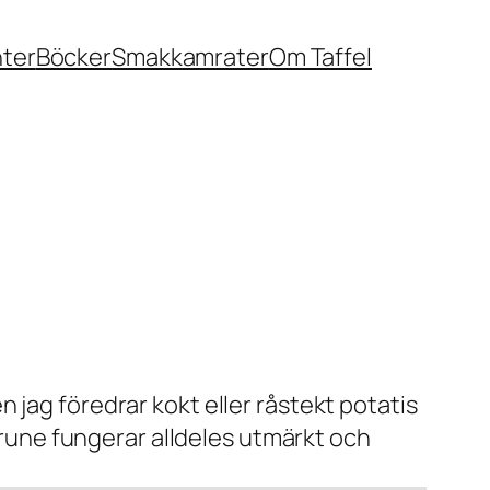
nter
Böcker
Smakkamrater
Om Taffel
 jag föredrar kokt eller råstekt potatis
 Brune fungerar alldeles utmärkt och