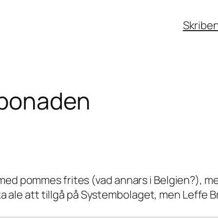
Skribe
rbonaden
med pommes frites (vad annars i Belgien?), men
iska ale att tillgå på Systembolaget, men Leffe