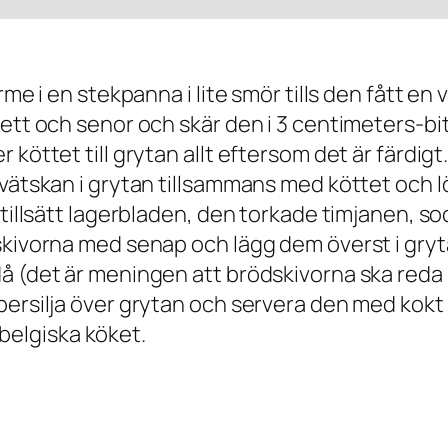
me i en stekpanna i lite smör tills den fått en 
ett och senor och skär den i 3 centimeters-bit
köttet till grytan allt eftersom det är färdigt.
 vätskan i grytan tillsammans med köttet och 
 tillsätt lagerbladen, den torkade timjanen, s
skivorna med senap och lägg dem överst i gryta
å (det är meningen att brödskivorna ska reda 
ersilja över grytan och servera den med kokt e
t belgiska köket.