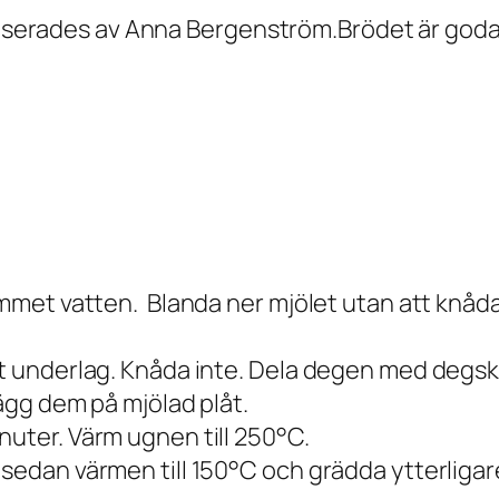
 lanserades av Anna Bergenström.Brödet är god
ummet vatten. Blanda ner mjölet utan att knåda,
at underlag. Knåda inte. Dela degen med degskr
Lägg dem på mjölad plåt.
nuter. Värm ugnen till 250°C.
edan värmen till 150°C och grädda ytterligare ti