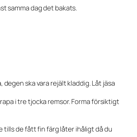
ast samma dag det bakats.
 degen ska vara rejält kladdig. Låt jäsa
apa i tre tjocka remsor. Forma försiktigt
lls de fått fin färg låter ihåligt då du