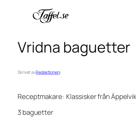
Hoppa
till
innehåll
Vridna baguetter
Skrivet av
Redaktionen
i
Receptmakare: Klassisker från Äppelv
3 baguetter