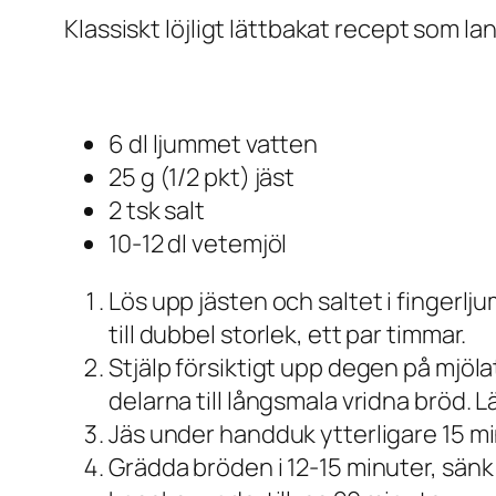
Klassiskt löjligt lättbakat recept som
6 dl ljummet vatten
25 g (1/2 pkt) jäst
2 tsk salt
10-12 dl vetemjöl
Lös upp jästen och saltet i fingerlj
till dubbel storlek, ett par timmar.
Stjälp försiktigt upp degen på mjöl
delarna till långsmala vridna bröd. 
Jäs under handduk ytterligare 15 mi
Grädda bröden i 12-15 minuter, sänk s