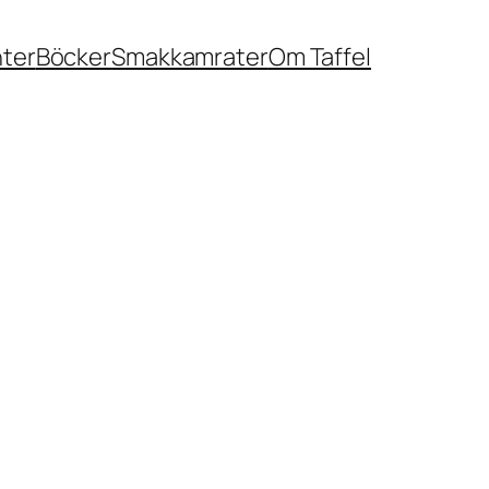
nter
Böcker
Smakkamrater
Om Taffel