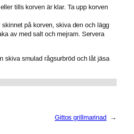
ller tills korven är klar. Ta upp korven
av skinnet på korven, skiva den och lägg
smaka av med salt och mejram. Servera
t en skiva smulad rågsurbröd och låt jäsa
Gittos grillmarinad
→