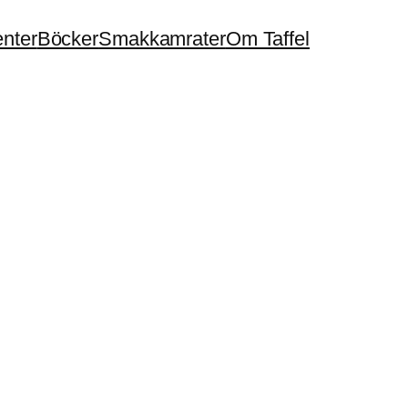
enter
Böcker
Smakkamrater
Om Taffel