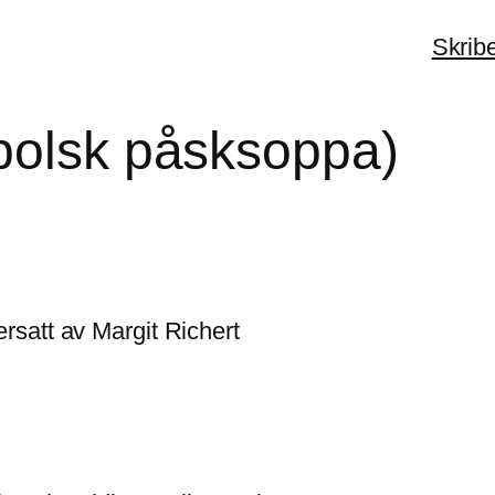
Skrib
polsk påsksoppa)
satt av Margit Richert