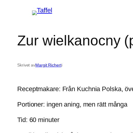
Hoppa
till
innehåll
Zur wielkanocny (
Skrivet av
Margit Richert
i
Receptmakare: Från Kuchnia Polska, över
Portioner: ingen aning, men rätt många
Tid: 60 minuter