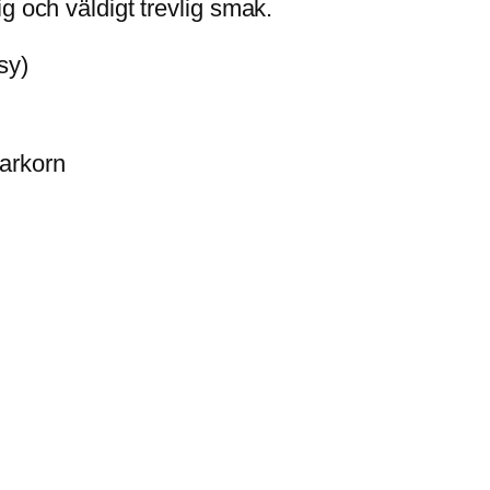
g och väldigt trevlig smak.
sy)
arkorn