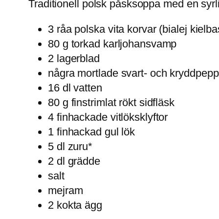
Traditionell polsk påsksoppa med en syrli
3 råa polska vita korvar (bialej kielba
80 g torkad karljohansvamp
2 lagerblad
några mortlade svart- och kryddpepp
16 dl vatten
80 g finstrimlat rökt sidfläsk
4 finhackade vitlöksklyftor
1 finhackad gul lök
5 dl zuru*
2 dl grädde
salt
mejram
2 kokta ägg