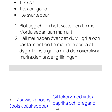
1 tsk salt
1 tsk oregano
lite svarteppar
Blötlägg chilin i hett vatten en timme.
Mortla sedan samman allt.
Häll marinaden över det du vill grilla och
vänta minst en timme, men gärna ett
dygn. Pensla gärna med den överblivna
marinaden under grillningen.
Gittokorv med vitlök,
←
Zur wielkanocny
paprika och oregano
(polsk påsksoppa)
→