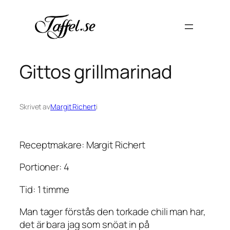
Hoppa
till
innehåll
Gittos grillmarinad
Skrivet av
Margit Richert
i
Receptmakare: Margit Richert
Portioner: 4
Tid: 1 timme
Man tager förstås den torkade chili man har,
det är bara jag som snöat in på