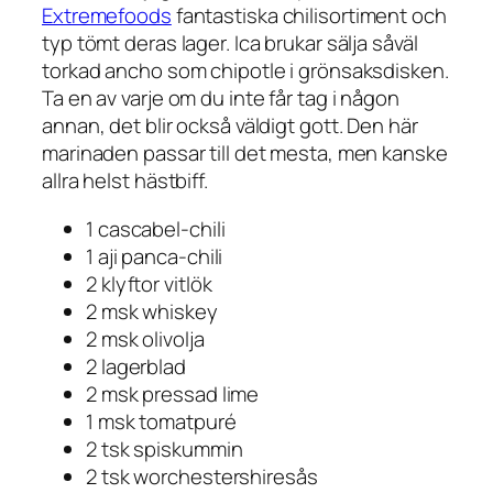
Extremefoods
fantastiska chilisortiment och
typ tömt deras lager. Ica brukar sälja såväl
torkad ancho som chipotle i grönsaksdisken.
Ta en av varje om du inte får tag i någon
annan, det blir också väldigt gott. Den här
marinaden passar till det mesta, men kanske
allra helst hästbiff.
1 cascabel-chili
1 aji panca-chili
2 klyftor vitlök
2 msk whiskey
2 msk olivolja
2 lagerblad
2 msk pressad lime
1 msk tomatpuré
2 tsk spiskummin
2 tsk worchestershiresås