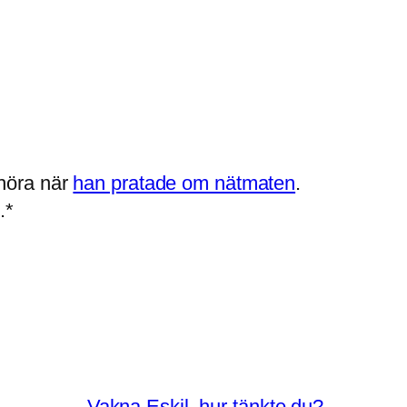
 höra när
han pratade om nätmaten
.
.*
Vakna Eskil, hur tänkte du?
→