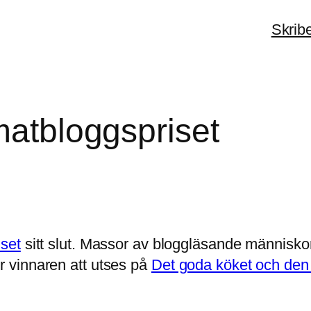
Skrib
matbloggspriset
set
sitt slut. Massor av bloggläsande människor ha
 vinnaren att utses på
Det goda köket och de