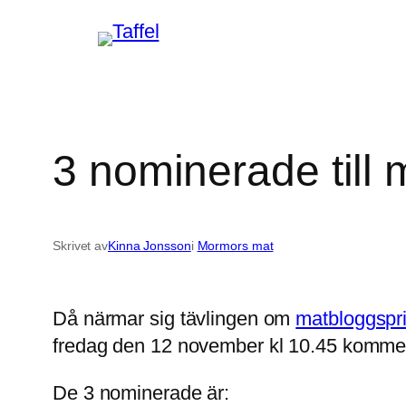
Hoppa
till
innehåll
3 nominerade till 
Skrivet av
Kinna Jonsson
i
Mormors mat
Då närmar sig tävlingen om
matbloggspri
fredag den 12 november kl 10.45 kommer
De 3 nominerade är: