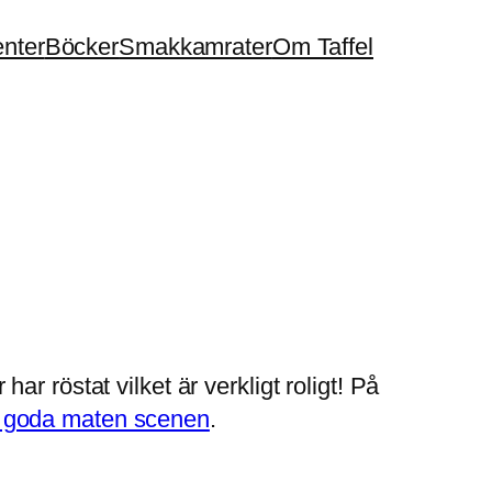
enter
Böcker
Smakkamrater
Om Taffel
r röstat vilket är verkligt roligt! På
n goda maten scenen
.