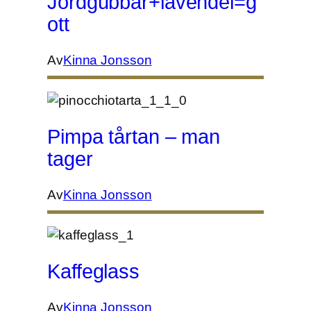
Jordgubbar+lavendel=g
ott
Av
Kinna Jonsson
Pimpa tårtan – man
tager
Av
Kinna Jonsson
Kaffeglass
Av
Kinna Jonsson