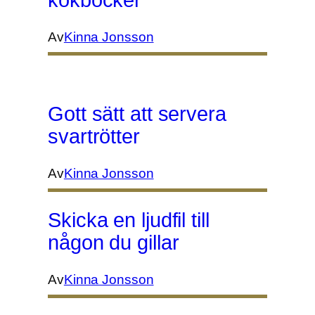
kokböcker
Av
Kinna Jonsson
Gott sätt att servera
svartrötter
Av
Kinna Jonsson
Skicka en ljudfil till
någon du gillar
Av
Kinna Jonsson