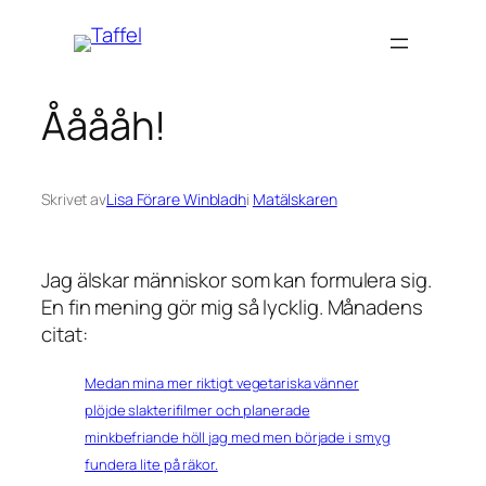
Hoppa
till
innehåll
Ååååh!
Skrivet av
Lisa Förare Winbladh
i
Matälskaren
Jag älskar människor som kan formulera sig.
En fin mening gör mig så lycklig. Månadens
citat:
Medan mina mer riktigt vegetariska vänner
plöjde slakterifilmer och planerade
minkbefriande höll jag med men började i smyg
fundera lite på räkor.