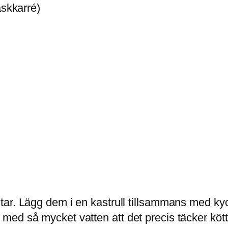
läskkarré)
itar. Lägg dem i en kastrull tillsammans med kyckl
å med så mycket vatten att det precis täcker kött