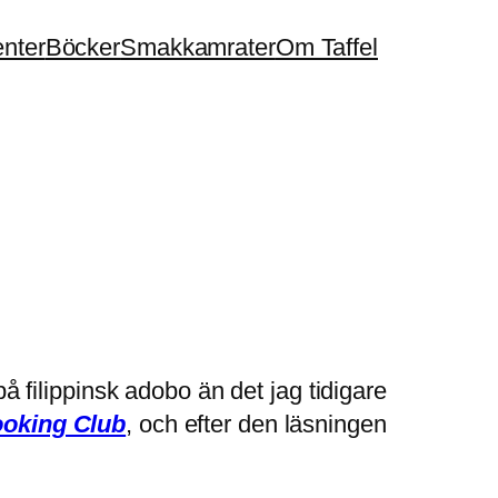
enter
Böcker
Smakkamrater
Om Taffel
på filippinsk adobo än det jag tidigare
ooking Club
, och efter den läsningen