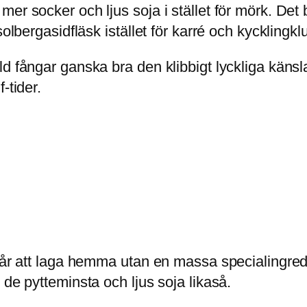
r socker och ljus soja i stället för mörk. Det ble
olbergasidfläsk istället för karré och kycklingkl
d fångar ganska bra den klibbigt lyckliga känsla
-tider.
går att laga hemma utan en massa specialingredi
 de pytteminsta och ljus soja likaså.