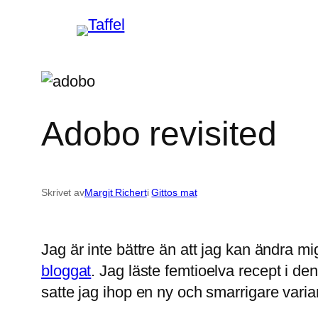
Hoppa
till
innehåll
Adobo revisited
Skrivet av
Margit Richert
i
Gittos mat
Jag är inte bättre än att jag kan ändra mig
bloggat
. Jag läste femtioelva recept i de
satte jag ihop en ny och smarrigare varian