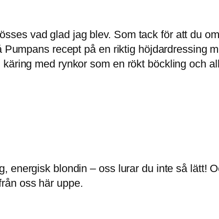
lv. Jösses vad glad jag blev. Som tack för att d
få Pumpans recept på en riktig höjdardressing 
 käring med rynkor som en rökt böckling och al
gg, energisk blondin – oss lurar du inte så lät
från oss här uppe.