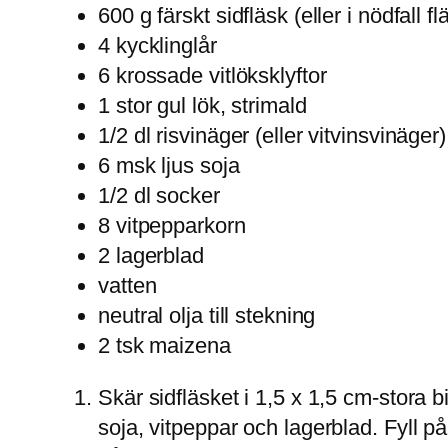
600 g färskt sidfläsk (eller i nödfall f
4 kycklinglår
6 krossade vitlöksklyftor
1 stor gul lök, strimald
1/2 dl risvinäger (eller vitvinsvinäger)
6 msk ljus soja
1/2 dl socker
8 vitpepparkorn
2 lagerblad
vatten
neutral olja till stekning
2 tsk maizena
Skär sidfläsket i 1,5 x 1,5 cm-stora b
soja, vitpeppar och lagerblad. Fyll p