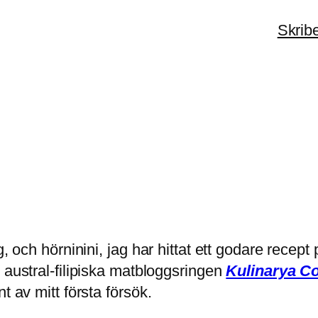
Skrib
, och hörninini, jag har hittat ett godare recept 
n austral-filipiska matbloggsringen
Kulinarya C
t av mitt första försök.