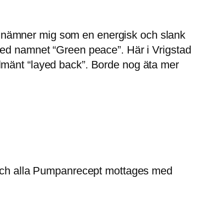
u omnämner mig som en energisk och slank
med namnet “Green peace”. Här i Vrigstad
lmänt “layed back”. Borde nog äta mer
t! Och alla Pumpanrecept mottages med