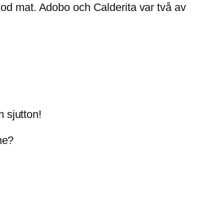
god mat. Adobo och Calderita var två av
m sjutton!
ne?