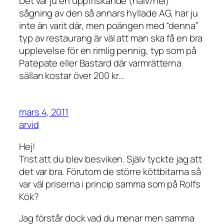
Det var ju en uppfriskande (halv/hel)
sågning av den så annars hyllade AG, har ju
inte än varit där, men poängen med “denna”
typ av restaurang är väl att man ska få en bra
upplevelse för en rimlig pennig, typ som på
Patepate eller Bastard där varmrätterna
sällan kostar över 200 kr…
mars 4, 2011
arvid
Hej!
Trist att du blev besviken. Själv tyckte jag att
det var bra. Förutom de större köttbitarna så
var väl priserna i princip samma som på Rolfs
Kök?
Jag förstår dock vad du menar men samma