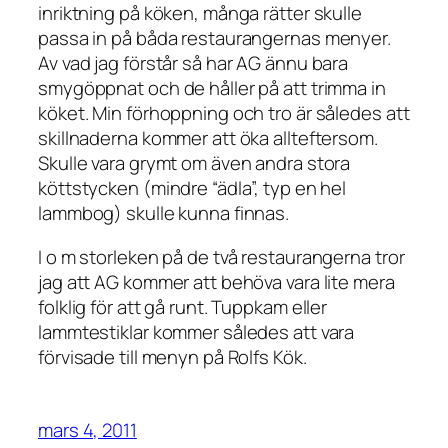
inriktning på köken, många rätter skulle
passa in på båda restaurangernas menyer.
Av vad jag förstår så har AG ännu bara
smygöppnat och de håller på att trimma in
köket. Min förhoppning och tro är således att
skillnaderna kommer att öka allteftersom.
Skulle vara grymt om även andra stora
köttstycken (mindre “ädla”, typ en hel
lammbog) skulle kunna finnas.
I o m storleken på de två restaurangerna tror
jag att AG kommer att behöva vara lite mera
folklig för att gå runt. Tuppkam eller
lammtestiklar kommer således att vara
förvisade till menyn på Rolfs Kök.
mars 4, 2011