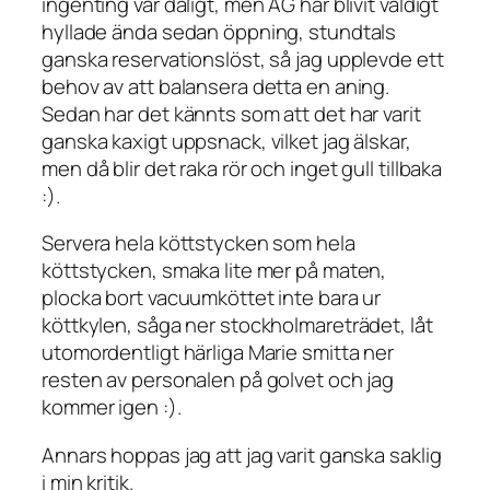
ingenting var dåligt, men AG har blivit väldigt
hyllade ända sedan öppning, stundtals
ganska reservationslöst, så jag upplevde ett
behov av att balansera detta en aning.
Sedan har det kännts som att det har varit
ganska kaxigt uppsnack, vilket jag älskar,
men då blir det raka rör och inget gull tillbaka
:).
Servera hela köttstycken som hela
köttstycken, smaka lite mer på maten,
plocka bort vacuumköttet inte bara ur
köttkylen, såga ner stockholmareträdet, låt
utomordentligt härliga Marie smitta ner
resten av personalen på golvet och jag
kommer igen :).
Annars hoppas jag att jag varit ganska saklig
i min kritik.