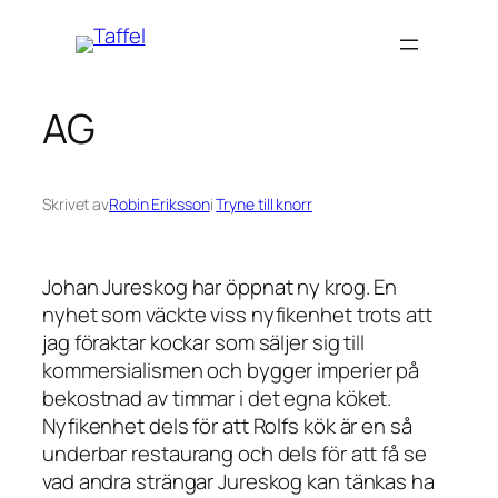
Hoppa
till
innehåll
AG
Skrivet av
Robin Eriksson
i
Tryne till knorr
Johan Jureskog har öppnat ny krog. En
nyhet som väckte viss nyfikenhet trots att
jag föraktar kockar som säljer sig till
kommersialismen och bygger imperier på
bekostnad av timmar i det egna köket.
Nyfikenhet dels för att Rolfs kök är en så
underbar restaurang och dels för att få se
vad andra strängar Jureskog kan tänkas ha