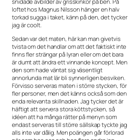
snidade avbilder av grisskinkor på ben. På
loftet hos Magnus Nilsson hänger en halv
torkad sugga i taket, känn på den, det tycker
jag är coolt.
Sedan var det maten, här kan man givetvis
tvista om det handlar om att det faktiskt inte
finns fler strängar på lyran eller om det bara
är dumt att ändra ett vinnande koncept. Men
den som hade väntat sig väsentligt
annorlunda mat lär bli synnerligen besviken.
Förvisso serveras maten i större stycken, för
fler personer, men det känns också som den
enda relevanta skillnaden. Jag tycker det är
häftigt att servera stora köttstycken, så
idéen att ha många rätter på menyn som
endast serveras till större sällskap tyckte jag
alls inte var dålig. Men poängen går förlorad