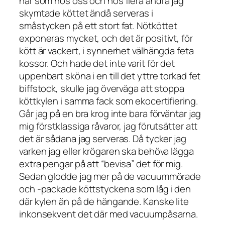
när som hos oss och hos flera andra jag
skymtade köttet ändå serveras i
småstycken på ett stort fat. Nötköttet
exponeras mycket, och det är positivt, för
kött är vackert, i synnerhet välhängda feta
kossor. Och hade det inte varit för det
uppenbart sköna i en till det yttre torkad fet
biffstock, skulle jag överväga att stoppa
köttkylen i samma fack som ekocertifiering.
Går jag på en bra krog inte bara förväntar jag
mig förstklassiga råvaror, jag förutsätter att
det är sådana jag serveras. Då tycker jag
varken jag eller krögaren ska behöva lägga
extra pengar på att “bevisa” det för mig.
Sedan glodde jag mer på de vacuummörade
och -packade köttstyckena som låg i den
där kylen än på de hängande. Kanske lite
inkonsekvent det där med vacuumpåsarna.