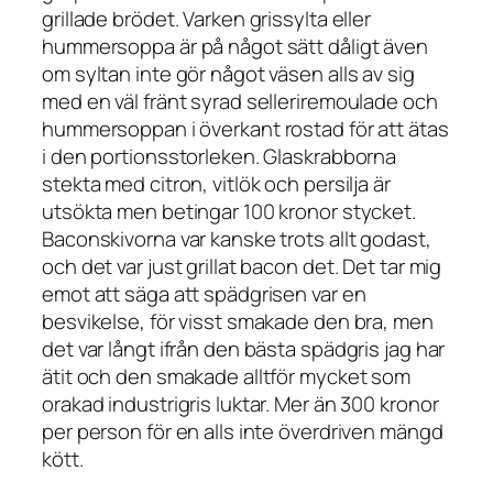
grillade brödet. Varken grissylta eller
hummersoppa är på något sätt dåligt även
om syltan inte gör något väsen alls av sig
med en väl fränt syrad selleriremoulade och
hummersoppan i överkant rostad för att ätas
i den portionsstorleken. Glaskrabborna
stekta med citron, vitlök och persilja är
utsökta men betingar 100 kronor stycket.
Baconskivorna var kanske trots allt godast,
och det var just grillat bacon det. Det tar mig
emot att säga att spädgrisen var en
besvikelse, för visst smakade den bra, men
det var långt ifrån den bästa spädgris jag har
ätit och den smakade alltför mycket som
orakad industrigris luktar. Mer än 300 kronor
per person för en alls inte överdriven mängd
kött.