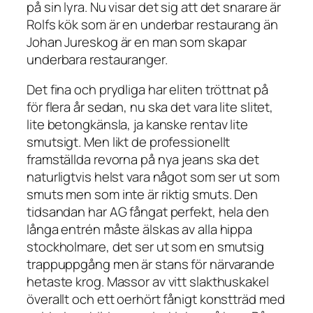
på sin lyra. Nu visar det sig att det snarare är
Rolfs kök som är en underbar restaurang än
Johan Jureskog är en man som skapar
underbara restauranger.
Det fina och prydliga har eliten tröttnat på
för flera år sedan, nu ska det vara lite slitet,
lite betongkänsla, ja kanske rentav lite
smutsigt. Men likt de professionellt
framställda revorna på nya jeans ska det
naturligtvis helst vara något som ser ut som
smuts men som inte är riktig smuts. Den
tidsandan har AG fångat perfekt, hela den
långa entrén måste älskas av alla hippa
stockholmare, det ser ut som en smutsig
trappuppgång men är stans för närvarande
hetaste krog. Massor av vitt slakthuskakel
överallt och ett oerhört fånigt konstträd med