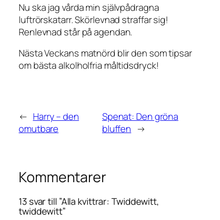
Nu ska jag vårda min självpådragna
luftrörskatarr. Skörlevnad straffar sig!
Renlevnad står på agendan.
Nästa Veckans matnörd blir den som tipsar
om bästa alkolholfria måltidsdryck!
←
Harry – den
Spenat: Den gröna
omutbare
bluffen
→
Kommentarer
13 svar till ”Alla kvittrar: Twiddewitt,
twiddewitt”