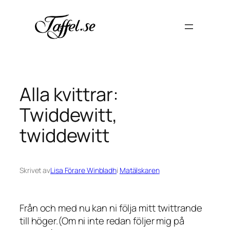
Hoppa
till
innehåll
Alla kvittrar:
Twiddewitt,
twiddewitt
Skrivet av
Lisa Förare Winbladh
i
Matälskaren
Från och med nu kan ni följa mitt twittrande
till höger.(Om ni inte redan följer mig på