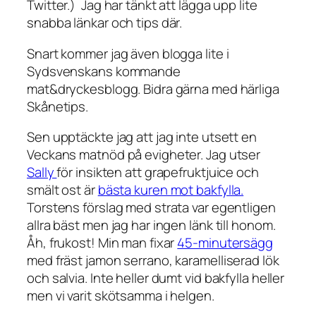
Twitter.) Jag har tänkt att lägga upp lite
snabba länkar och tips där.
Snart kommer jag även blogga lite i
Sydsvenskans kommande
mat&dryckesblogg. Bidra gärna med härliga
Skånetips.
Sen upptäckte jag att jag inte utsett en
Veckans matnöd på evigheter. Jag utser
Sally
för insikten att grapefruktjuice och
smält ost är
bästa kuren mot bakfylla.
Torstens förslag med strata var egentligen
allra bäst men jag har ingen länk till honom.
Åh, frukost! Min man fixar
45-minutersägg
med fräst jamon serrano, karamelliserad lök
och salvia. Inte heller dumt vid bakfylla heller
men vi varit skötsamma i helgen.