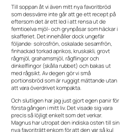
Till soppan åt vi även mitt nya favoritbröd
som dessvärre inte går att ge ett recept på
eftersom det är ett led i att rensa ut de
femtioelva mjöl- och grynpåsar som häckar i
skafferiet. Det innehåller dock ungefär
följande: solrosfrön, oskalade sesamfrön,
finhackad torkad aprikos, kruskakli, grovt
rågmjöl, grahamsmjöl, rågflingor och
dinkelflingor (skålla rubbet) och bakas ut
med rågsikt. Av degen gör vi små
portionsbröd som är ruggigt mättande utan
att vara överdrivet kompakta.
Och slutligen har jag just gjort egen panir för
första gången i mitt liv. Det visade sig vara
precis så löjligt enkelt som det verkar.
Magnus har utropat den indiska osten till sin
nya favoriträtt enkom för att den var så kul