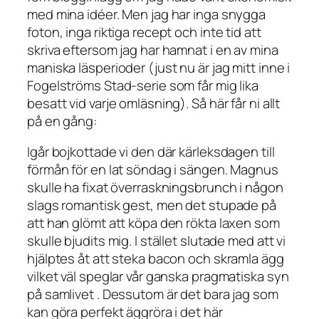
med mina idéer. Men jag har inga snygga
foton, inga riktiga recept och inte tid att
skriva eftersom jag har hamnat i en av mina
maniska läsperioder (just nu är jag mitt inne i
Fogelströms Stad-serie som får mig lika
besatt vid varje omläsning). Så här får ni allt
på en gång:
Igår bojkottade vi den där kärleksdagen till
förmån för en lat söndag i sängen. Magnus
skulle ha fixat överraskningsbrunch i någon
slags romantisk gest, men det stupade på
att han glömt att köpa den rökta laxen som
skulle bjudits mig. I stället slutade med att vi
hjälptes åt att steka bacon och skramla ägg
vilket väl speglar vår ganska pragmatiska syn
på samlivet . Dessutom är det bara jag som
kan göra perfekt äggröra i det här