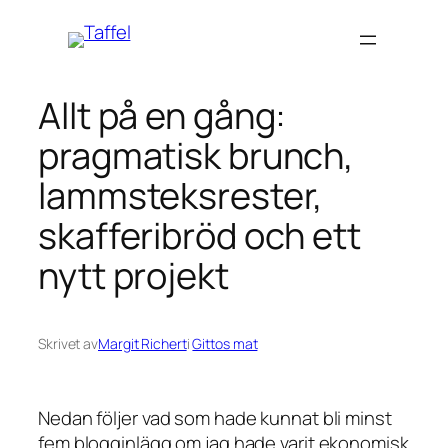
Hoppa
till
innehåll
Allt på en gång:
pragmatisk brunch,
lammsteksrester,
skafferibröd och ett
nytt projekt
Skrivet av
Margit Richert
i
Gittos mat
Nedan följer vad som hade kunnat bli minst
fem blogginlägg om jag hade varit ekonomisk