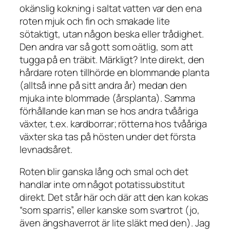
okänslig kokning i saltat vatten var den ena
roten mjuk och fin och smakade lite
sötaktigt, utan någon beska eller trådighet.
Den andra var så gott som oätlig, som att
tugga på en träbit. Märkligt? Inte direkt, den
hårdare roten tillhörde en blommande planta
(alltså inne på sitt andra år) medan den
mjuka inte blommade (årsplanta). Samma
förhållande kan man se hos andra tvååriga
växter, t.ex. kardborrar; rötterna hos tvååriga
växter ska tas på hösten under det första
levnadsåret.
Roten blir ganska lång och smal och det
handlar inte om något potatissubstitut
direkt. Det står här och där att den kan kokas
“som sparris”, eller kanske som svartrot (jo,
även ängshaverrot är lite släkt med den). Jag