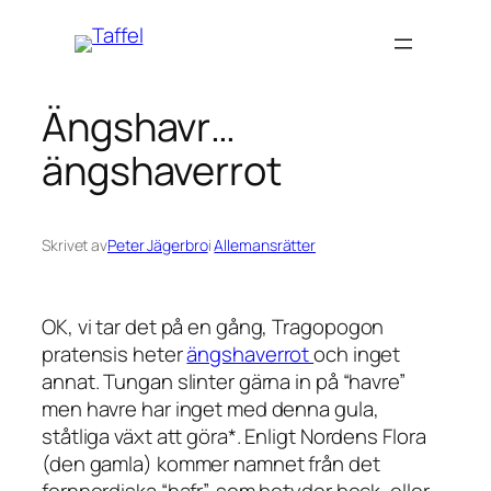
Hoppa
till
innehåll
Ängshavr…
ängshaverrot
Skrivet av
Peter Jägerbro
i
Allemansrätter
OK, vi tar det på en gång,
Tragopogon
pratensis
heter
ängshaverrot
och inget
annat. Tungan slinter gärna in på “havre”
men havre har inget med denna gula,
ståtliga växt att göra*. Enligt Nordens Flora
(den gamla) kommer namnet från det
fornnordiska “hafr”, som betyder bock, eller