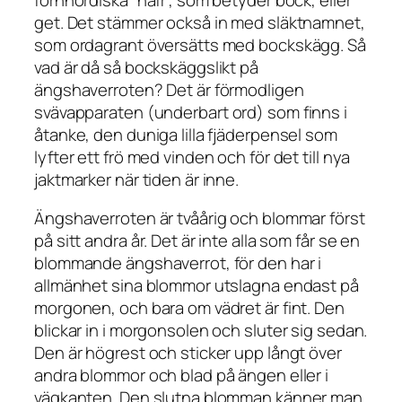
get. Det stämmer också in med släktnamnet,
som ordagrant översätts med bockskägg. Så
vad är då så bockskäggslikt på
ängshaverroten? Det är förmodligen
svävapparaten
(underbart ord) som finns i
åtanke, den duniga lilla fjäderpensel som
lyfter ett frö med vinden och för det till nya
jaktmarker när tiden är inne.
Ängshaverroten är tvåårig och blommar först
på sitt andra år. Det är inte alla som får se en
blommande ängshaverrot, för den har i
allmänhet sina blommor utslagna endast på
morgonen, och bara om vädret är fint. Den
blickar in i morgonsolen och sluter sig sedan.
Den är högrest och sticker upp långt över
andra blommor och blad på ängen eller i
vägkanten. Den slutna blomman känner man