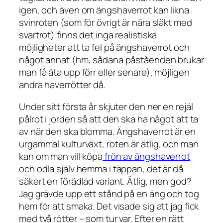
igen, och även om ängshaverrot kan likna
svinroten (som för övrigt är nära släkt med
svartrot) finns det inga realistiska
möjligheter att ta fel på ängshaverrot och
något annat (hm, sådana påståenden brukar
man få äta upp förr eller senare), möjligen
andra haverrötter då.
Under sitt första år skjuter den ner en rejäl
pålrot i jorden så att den ska ha något att ta
av när den ska blomma. Ängshaverrot är en
urgammal kulturväxt, roten är ätlig, och man
kan om man vill köpa
frön av ängshaverrot
och odla själv hemma i täppan, det är då
säkert en förädlad variant. Ätlig, men god?
Jag grävde upp ett stånd på en äng och tog
hem för att smaka. Det visade sig att jag fick
med två rötter – som tur var. Efter en rätt