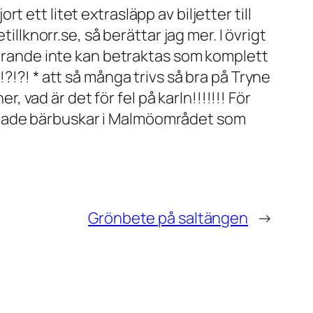
ett litet extrasläpp av biljetter till
illknorr.se, så berättar jag mer. I övrigt
tfarande inte kan betraktas som komplett
?!?! * att så många trivs så bra på Tryne
, vad är det för fel på karln!!!!!!! För
tjade bärbuskar i Malmöområdet som
Grönbete på saltängen
→