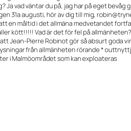
 vad väntar du på, jag har på eget bevåg gjort 
n 31a augusti, hör av dig till mig, robin@trynet
 * att en måltid i det allmäna medvetandet for
r kött!!!!! Vad är det för fel på allmänheten?!
* att Jean-Pierre Robinot gör så absurt goda viner
ysningar från allmänheten rörande * outtnyt
otter i Malmöområdet som kan exploateras