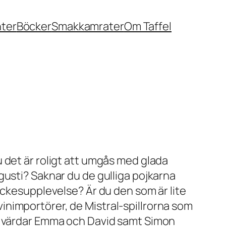
nter
Böcker
Smakkamrater
Om Taffel
 det är roligt att umgås med glada
gusti? Saknar du de gulliga pojkarna
yckesupplevelse? Är du den som är lite
e vinimportörer, de Mistral-spillrorna som
te värdar Emma och David samt Simon