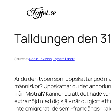
Hoppa
till
innehåll
Talldungen den 3
Skrivet av
Robin Eriksson
i
Tryne till knorr
Är du den typen som uppskattar god mat 
människor? Uppskattar du det annorlunda
från Mistral? Känner du att det hade va
extra nöjd med dig själv när du gjort ett
inte emigrerat, de semi-framgångsrika 