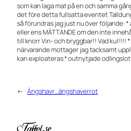
som kan laga mat på en och samma gång? Ja
det före detta fullsatta eventet Talldunge
så förundras jag just nu över följande:
eller ens MÄTTANDE om den inte innehålle
till knorr Vin- och bryggbar!! Vad kul!!!! 
närvarande mottager jag tacksamt uppl
kan exploateras * outnytjade odlingsl
←
Ängshavr…ängshaverrot