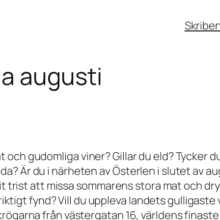
Skribe
1a augusti
och gudomliga viner? Gillar du eld? Tycker du
? Är du i närheten av Österlen i slutet av au
rit trist att missa sommarens stora mat och dr
 riktigt fynd? Vill du uppleva landets gulligast
krögarna från västergatan 16, världens finas