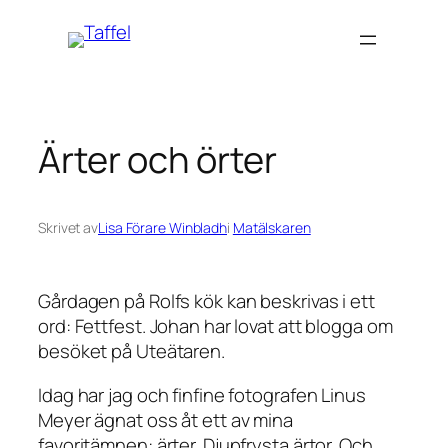
Hoppa
till
innehåll
Ärter och örter
Skrivet av
Lisa Förare Winbladh
i
Matälskaren
Gårdagen på Rolfs kök kan beskrivas i ett
ord: Fettfest. Johan har lovat att blogga om
besöket på Uteätaren.
Idag har jag och finfine fotografen Linus
Meyer ägnat oss åt ett av mina
favoritämnen: ärter. Djupfrysta ärtor. Och