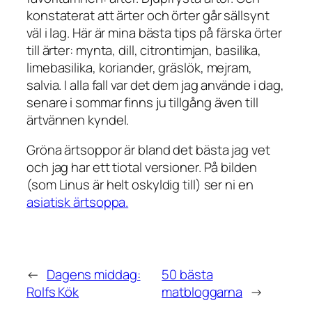
konstaterat att ärter och örter går sällsynt
väl i lag. Här är mina bästa tips på färska örter
till ärter: mynta, dill, citrontimjan, basilika,
limebasilika, koriander, gräslök, mejram,
salvia. I alla fall var det dem jag använde i dag,
senare i sommar finns ju tillgång även till
ärtvännen kyndel.
Gröna ärtsoppor är bland det bästa jag vet
och jag har ett tiotal versioner. På bilden
(som Linus är helt oskyldig till) ser ni en
asiatisk ärtsoppa.
←
Dagens middag:
50 bästa
Rolfs Kök
matbloggarna
→