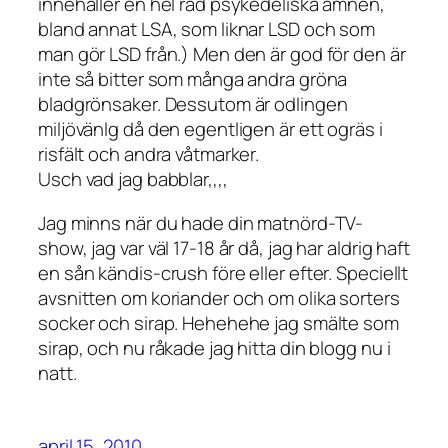
innehåller en hel rad psykedeliska ämnen,
bland annat LSA, som liknar LSD och som
man gör LSD från.) Men den är god för den är
inte så bitter som många andra gröna
bladgrönsaker. Dessutom är odlingen
miljövänlg då den egentligen är ett ogräs i
risfält och andra våtmarker.
Usch vad jag babblar,,,,
Jag minns när du hade din matnörd-TV-
show, jag var väl 17-18 år då, jag har aldrig haft
en sån kändis-crush före eller efter. Speciellt
avsnitten om koriander och om olika sorters
socker och sirap. Hehehehe jag smälte som
sirap, och nu råkade jag hitta din blogg nu i
natt.
april 15, 2010