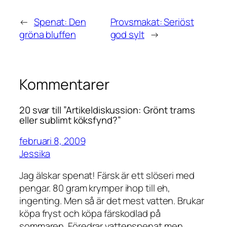
←
Spenat: Den
Provsmakat: Seriöst
gröna bluffen
god sylt
→
Kommentarer
20 svar till ”Artikeldiskussion: Grönt trams
eller sublimt köksfynd?”
februari 8, 2009
Jessika
Jag älskar spenat! Färsk är ett slöseri med
pengar. 80 gram krymper ihop till eh,
ingenting. Men så är det mest vatten. Brukar
köpa fryst och köpa färskodlad på
sommaren. Föredrar vattenspenat men