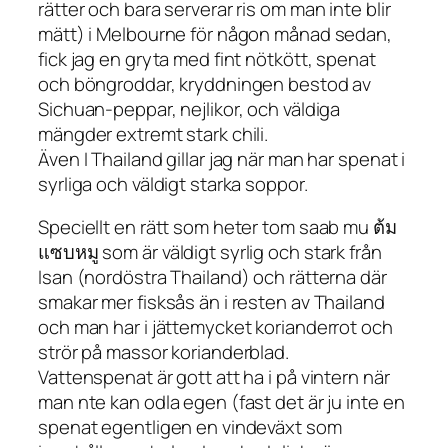
rätter och bara serverar ris om man inte blir
mätt) i Melbourne för någon månad sedan,
fick jag en gryta med fint nötkött, spenat
och böngroddar, kryddningen bestod av
Sichuan-peppar, nejlikor, och väldiga
mängder extremt stark chili.
Även I Thailand gillar jag när man har spenat i
syrliga och väldigt starka soppor.
Speciellt en rätt som heter tom saab mu ต้ม
แซบหมู som är väldigt syrlig och stark från
Isan (nordöstra Thailand) och rätterna där
smakar mer fisksås än i resten av Thailand
och man har i jättemycket korianderrot och
strör på massor korianderblad.
Vattenspenat är gott att ha i på vintern när
man nte kan odla egen (fast det är ju inte en
spenat egentligen en vindeväxt som