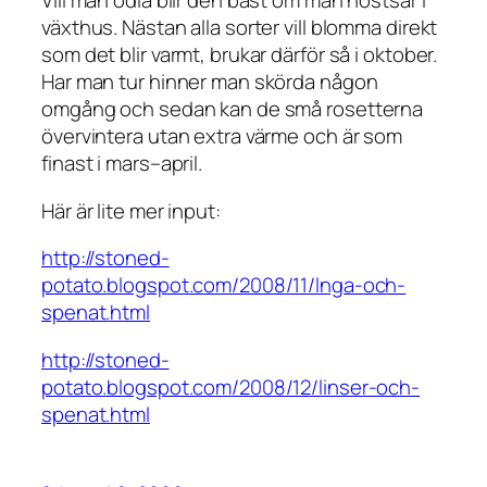
Vill man odla blir den bäst om man höstsår i
växthus. Nästan alla sorter vill blomma direkt
som det blir varmt, brukar därför så i oktober.
Har man tur hinner man skörda någon
omgång och sedan kan de små rosetterna
övervintera utan extra värme och är som
finast i mars–april.
Här är lite mer input:
http://stoned-
potato.blogspot.com/2008/11/lnga-och-
spenat.html
http://stoned-
potato.blogspot.com/2008/12/linser-och-
spenat.html