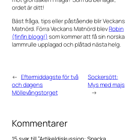
ordet är ditt!
Bäst fråga, tips eller påstående blir Veckans
Matnörd. Förra Veckans Matnörd blev
Robin
(finfin blogg!)
som kommer att få sin norska
lammrulle upplagad och plåtad nästa helg.
←
Eftermiddagste för två
Sockersött:
och dagens
Mys med majs
Möllevångstorget
→
Kommentarer
15 svar till ”Artikeldiskussion: Snacka