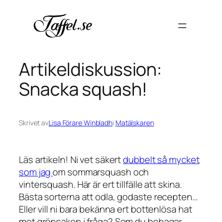
Hoppa
till
innehåll
Artikeldiskussion:
Snacka squash!
Skrivet av
Lisa Förare Winbladh
i
Matälskaren
Läs artikeln! Ni vet säkert
dubbelt så mycket
som jag
om sommarsquash och
vintersquash. Här är ert tillfälle att skina.
Bästa sorterna att odla, godaste recepten…
Eller vill ni bara bekänna ert bottenlösa hat
mot grönsaken i fråga? Som du behagar,