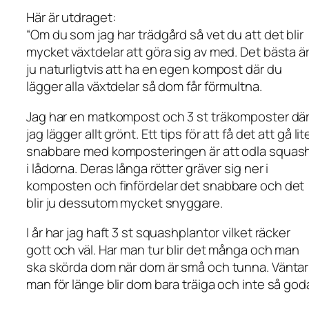
Här är utdraget:
“Om du som jag har trädgård så vet du att det blir
mycket växtdelar att göra sig av med. Det bästa ä
ju naturligtvis att ha en egen kompost där du
lägger alla växtdelar så dom får förmultna.
Jag har en matkompost och 3 st träkomposter dä
jag lägger allt grönt. Ett tips för att få det att gå lit
snabbare med komposteringen är att odla squas
i lådorna. Deras långa rötter gräver sig ner i
komposten och finfördelar det snabbare och det
blir ju dessutom mycket snyggare.
I år har jag haft 3 st squashplantor vilket räcker
gott och väl. Har man tur blir det många och man
ska skörda dom när dom är små och tunna. Väntar
man för länge blir dom bara träiga och inte så god