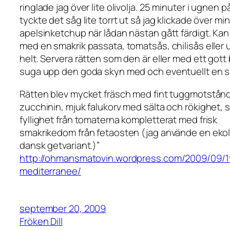
ringlade jag över lite olivolja. 25 minuter i ugnen p
tyckte det såg lite torrt ut så jag klickade över min
apelsinketchup när lådan nästan gått färdigt. Kan
med en smakrik passata, tomatsås, chilisås eller 
helt. Servera rätten som den är eller med ett gott 
suga upp den goda skyn med och eventuellt en sa
Rätten blev mycket fräsch med fint tuggmotstånd
zucchinin, mjuk falukorv med sälta och rökighet, 
fyllighet från tomaterna kompletterat med frisk
smakrikedom från fetaosten (jag använde en eko
dansk getvariant.)”
http://ohmansmatovin.wordpress.com/2009/09/19
mediterranee/
september 20, 2009
Fröken Dill