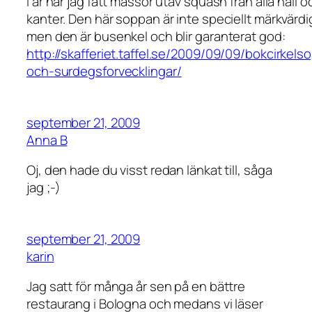
I år har jag fått massor utav squash från alla håll o
kanter. Den här soppan är inte speciellt märkvärdi
men den är busenkel och blir garanterat god:
http://skafferiet.taffel.se/2009/09/09/bokcirkels
och-surdegsforvecklingar/
september 21, 2009
Anna B
Oj, den hade du visst redan länkat till, såga
jag ;-)
september 21, 2009
karin
Jag satt för många år sen på en bättre
restaurang i Bologna och medans vi läser