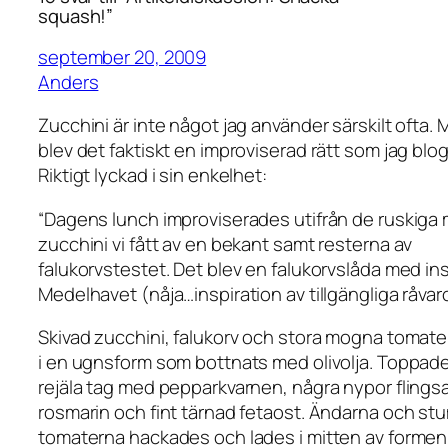
squash!”
september 20, 2009
Anders
Zucchini är inte något jag använder särskilt ofta. 
blev det faktiskt en improviserad rätt som jag bl
Riktigt lyckad i sin enkelhet:
“Dagens lunch improviserades utifrån de ruskiga
zucchini vi fått av en bekant samt resterna av
falukorvstestet. Det blev en falukorvslåda med ins
Medelhavet (nåja…inspiration av tillgängliga råvaro
Skivad zucchini, falukorv och stora mogna tomate
i en ugnsform som bottnats med olivolja. Toppa
rejäla tag med pepparkvarnen, några nypor flingsal
rosmarin och fint tärnad fetaost. Ändarna och st
tomaterna hackades och lades i mitten av formen.