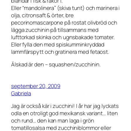
blandar i fisk & räkor i.
Eller “mandolinera” (skiva tunt) och marinera i
olja, citronsaft & örter, bre
pecorinomascarpone på rostat olivbröd och
lägga zucchinin på tillsammans med
lufttorkad skinka och ugnsbakade tomater.
Eller fylla den med spiskumminkryddad
lammfärspytt och gratinera med fetaost.
Älskad är den – squashen/zucchinin.
september 20, 2009
Gabriela
Jag är också kär i zucchini! I år har jag lyckats
odla en otroligt god mexikansk variant… liten
och rund… den kan man laga i grön
tomatillosalsa med zucchiniblommor eller