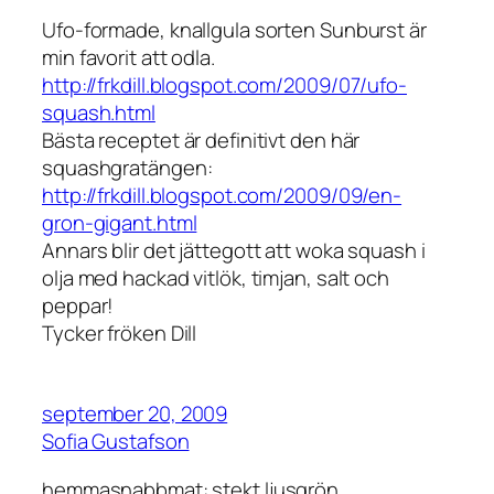
Ufo-formade, knallgula sorten Sunburst är
min favorit att odla.
http://frkdill.blogspot.com/2009/07/ufo-
squash.html
Bästa receptet är definitivt den här
squashgratängen:
http://frkdill.blogspot.com/2009/09/en-
gron-gigant.html
Annars blir det jättegott att woka squash i
olja med hackad vitlök, timjan, salt och
peppar!
Tycker fröken Dill
september 20, 2009
Sofia Gustafson
hemmasnabbmat: stekt ljusgrön