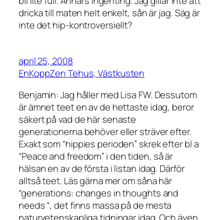
bli lite full. Annars ingenting. Jag gillar inte att
dricka till maten helt enkelt, sån är jag. Säg är
inte det hip-kontroversiellt?
april 25, 2008
EnKoppZen Tehus, Västkusten
Benjamin: Jag håller med Lisa FW. Dessutom
är ämnet teet en av de hettaste idag, beror
säkert på vad de här senaste
generationerna behöver eller sträver efter.
Exakt som “hippies perioden” skrek efter bl a
“Peace and freedom” i den tiden, så är
hälsan en av de första i listan idag. Därför
alltså teet. Läs gärna mer om såna här
“generations: changes in thoughts and
needs “, det finns massa på de mesta
naturvetenskapliga tidningar idag. Och även