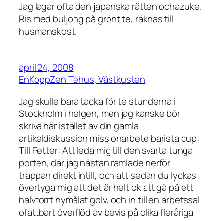
Jag lagar ofta den japanska rätten ochazuke.
Ris med buljong på grönt te, räknas till
husmanskost.
april 24, 2008
EnKoppZen Tehus, Västkusten
Jag skulle bara tacka för te stunderna i
Stockholm i helgen, men jag kanske bör
skriva här istället av din gamla
artikeldiskussion missionarbete barista cup:
Till Petter: Att leda mig till den svarta tunga
porten, där jag nästan ramlade nerför
trappan direkt intill, och att sedan du lyckas
övertyga mig att det är helt ok att gå på ett
halvtorrt nymålat golv, och in till en arbetssal
ofattbart överflöd av bevis på olika fleråriga