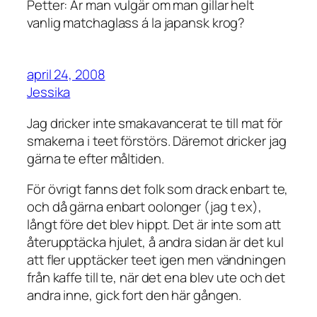
Petter: Är man vulgär om man gillar helt
vanlig matchaglass á la japansk krog?
april 24, 2008
Jessika
Jag dricker inte smakavancerat te till mat för
smakerna i teet förstörs. Däremot dricker jag
gärna te efter måltiden.
För övrigt fanns det folk som drack enbart te,
och då gärna enbart oolonger (jag t ex),
långt före det blev hippt. Det är inte som att
återupptäcka hjulet, å andra sidan är det kul
att fler upptäcker teet igen men vändningen
från kaffe till te, när det ena blev ute och det
andra inne, gick fort den här gången.