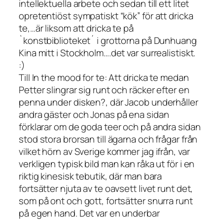
intellektuella arbete och sedan till ett litet
opretentiöst sympatiskt “kök” för att dricka
te,…är liksom att dricka te på
`konstbiblioteket´ i grottorna på Dunhuang
Kina mitt i Stockholm….det var surrealistiskt.
:)
Till In the mood for te: Att dricka te medan
Petter slingrar sig runt och räcker efter en
penna under disken?, där Jacob underhåller
andra gäster och Jonas på ena sidan
förklarar om de goda teer och på andra sidan
stod stora brorsan till ägarna och frågar från
vilket hörn av Sverige kommer jag ifrån, var
verkligen typisk bild man kan råka ut för i en
riktig kinesisk tebutik, där man bara
fortsätter njuta av te oavsett livet runt det,
som på ont och gott, fortsätter snurra runt
på egen hand. Det var en underbar