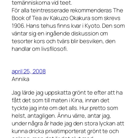
temänniskorna vid teet.
För alla teintresserade rekommenderas The
Book of Tea av Kakuzo Okakura som skrevs
1906. Hans tehus finns kvar i Kyoto. Den som
väntar sig en ingående diskussion om
tesorter kors och tvärs blir besviken, den
handlar om livsfilosofi.
april 25, 2008
Annika
Jag lärde jag uppskatta grönt te efter att ha
fått det som till maten i Kina, innan det
tyckte jag inte om det alls. Hur pretto som
helst, antagligen. Ännu värre, antar jag,
under några år hade jag den stora lyckan att
kunna dricka privatimporterat grönt te och