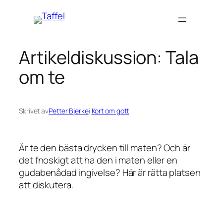
Hoppa
till
innehåll
Artikeldiskussion: Tala
om te
Skrivet av
Petter Bjerke
i
Kort om gott
Är te den bästa drycken till maten? Och är
det fnoskigt att ha den i maten eller en
gudabenådad ingivelse? Här är rätta platsen
att diskutera.