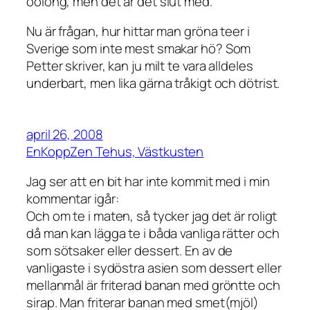
oolong, men det är det slut med.
Nu är frågan, hur hittar man gröna teer i
Sverige som inte mest smakar hö? Som
Petter skriver, kan ju milt te vara alldeles
underbart, men lika gärna tråkigt och dötrist.
april 26, 2008
EnKoppZen Tehus, Västkusten
Jag ser att en bit har inte kommit med i min
kommentar igår:
Och om te i maten, så tycker jag det är roligt
då man kan lägga te i båda vanliga rätter och
som sötsaker eller dessert. En av de
vanligaste i sydöstra asien som dessert eller
mellanmål är friterad banan med gröntte och
sirap. Man friterar banan med smet(mjöl)