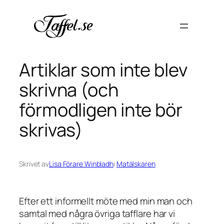
Hoppa
till
innehåll
Artiklar som inte blev
skrivna (och
förmodligen inte bör
skrivas)
Skrivet av
Lisa Förare Winbladh
i
Matälskaren
Efter ett informellt möte med min man och
samtal med några övriga tafflare har vi