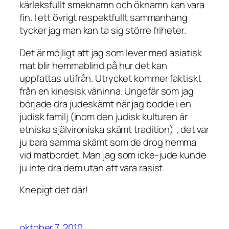
kärleksfullt smeknamn och öknamn kan vara
fin. I ett övrigt respektfullt sammanhang
tycker jag man kan ta sig större friheter.
Det är möjligt att jag som lever med asiatisk
mat blir hemmablind på hur det kan
uppfattas utifrån. Utrycket kommer faktiskt
från en kinesisk väninna. Ungefär som jag
började dra judeskämt när jag bodde i en
judisk familj (inom den judisk kulturen är
etniska självironiska skämt tradition) ; det var
ju bara samma skämt som de drog hemma
vid matbordet. Man jag som icke-jude kunde
ju inte dra dem utan att vara rasist.
Knepigt det där!
oktober 7, 2010