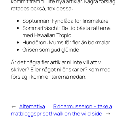
kommit fram till lite nya artiklar. Några förslag
ratades också, tex dessa:
Soptunnan: Fyndlåda för finsmakare
Sommarfräscht: De tio bästa rätterna
med Hawaiian Tropic
Hundöron: Mums för fler än bokmalar
Grisen som gud glömde
Är det några fler artiklar ni inte vill att vi
skriver? Eller något ni önskar er? Kom med
förslag i kommentarerna nedan.
←
Alternativa
Riddarmusseron – take a
matbloggspriset!
walk on the wild side
→