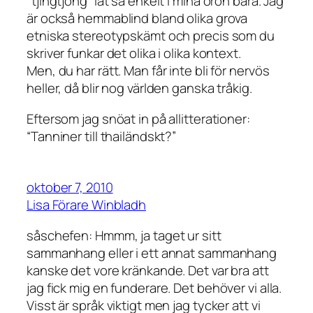
“tjingtjong” lät så enkelt i mina öron bara. Jag
är också hemmablind bland olika grova
etniska stereotypskämt och precis som du
skriver funkar det olika i olika kontext.
Men, du har rätt. Man får inte bli för nervös
heller, då blir nog världen ganska tråkig.
Eftersom jag snöat in på allitterationer:
“Tanniner till thailändskt?”
oktober 7, 2010
Lisa Förare Winbladh
såschefen: Hmmm, ja taget ur sitt
sammanhang eller i ett annat sammanhang
kanske det vore kränkande. Det var bra att
jag fick mig en funderare. Det behöver vi alla.
Visst är språk viktigt men jag tycker att vi