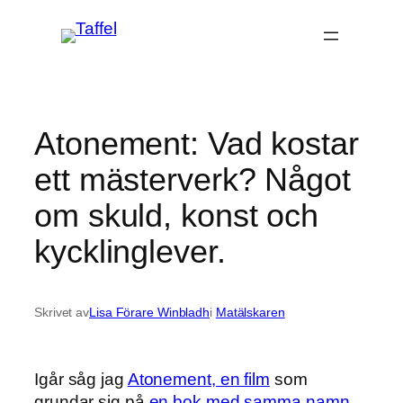
Hoppa
till
innehåll
Atonement: Vad kostar
ett mästerverk? Något
om skuld, konst och
kycklinglever.
Skrivet av
Lisa Förare Winbladh
i
Matälskaren
Igår såg jag
Atonement, en film
som
grundar sig på
en bok med samma namn