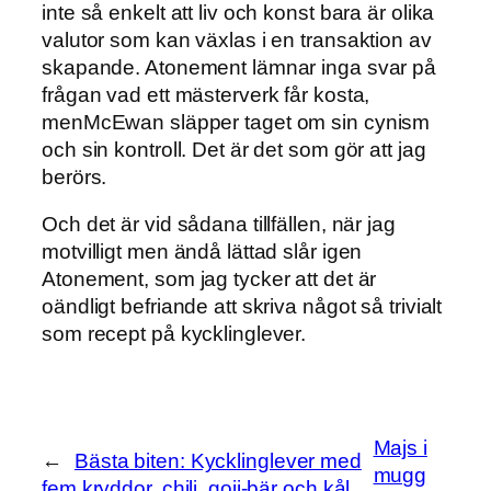
inte så enkelt att liv och konst bara är olika
valutor som kan växlas i en transaktion av
skapande. Atonement lämnar inga svar på
frågan vad ett mästerverk får kosta,
menMcEwan släpper taget om sin cynism
och sin kontroll. Det är det som gör att jag
berörs.
Och det är vid sådana tillfällen, när jag
motvilligt men ändå lättad slår igen
Atonement, som jag tycker att det är
oändligt befriande att skriva något så trivialt
som recept på kycklinglever.
Majs i
←
Bästa biten: Kycklinglever med
mugg
fem kryddor, chili, goji-bär och kål