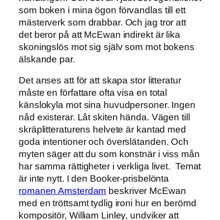
som boken i mina ögon förvandlas till ett
mästerverk som drabbar. Och jag tror att
det beror på att McEwan indirekt är lika
skoningslös mot sig själv som mot bokens
älskande par.
Det anses att för att skapa stor litteratur
måste en författare ofta visa en total
känslokyla mot sina huvudpersoner. Ingen
nåd existerar. Låt skiten hända. Vägen till
skräplitteraturens helvete är kantad med
goda intentioner och överslätanden. Och
myten säger att du som konstnär i viss mån
har samma rättigheter i verkliga livet. Temat
är inte nytt. I den Booker-prisbelönta
romanen Amsterdam
beskriver McEwan
med en tröttsamt tydlig ironi hur en berömd
kompositör, William Linley, undviker att