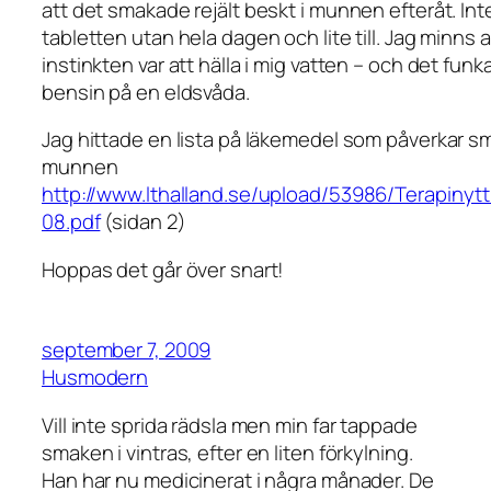
att det smakade rejält beskt i munnen efteråt. Int
tabletten utan hela dagen och lite till. Jag minns a
instinkten var att hälla i mig vatten – och det fun
bensin på en eldsvåda.
Jag hittade en lista på läkemedel som påverkar 
munnen
http://www.lthalland.se/upload/53986/Terapin
08.pdf
(sidan 2)
Hoppas det går över snart!
september 7, 2009
Husmodern
Vill inte sprida rädsla men min far tappade
smaken i vintras, efter en liten förkylning.
Han har nu medicinerat i några månader. De