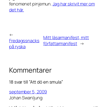
fenomenet pinjemun.
Jag har skrivit mer om
det här.
←
Mitt läsarmanifest, mitt
Fredagssnacks
författarmanifest
→
på ryska
Kommentarer
18 svar till ”Att dö en smula”
september 5, 2009
Johan Swanljung