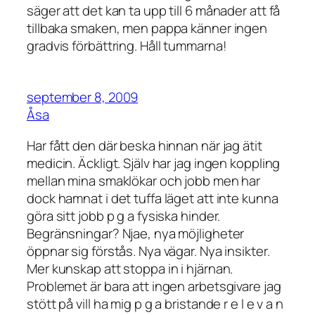
säger att det kan ta upp till 6 månader att få
tillbaka smaken, men pappa känner ingen
gradvis förbättring. Håll tummarna!
september 8, 2009
Åsa
Har fått den där beska hinnan när jag ätit
medicin. Äckligt. Själv har jag ingen koppling
mellan mina smaklökar och jobb men har
dock hamnat i det tuffa läget att inte kunna
göra sitt jobb p g a fysiska hinder.
Begränsningar? Njae, nya möjligheter
öppnar sig förstås. Nya vägar. Nya insikter.
Mer kunskap att stoppa in i hjärnan.
Problemet är bara att ingen arbetsgivare jag
stött på vill ha mig p g a bristande r e l e v a n