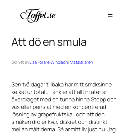
Hoppa
till
innehåll
Att dö en smula
Skrivet av
Lisa Förare Winbladh
i
Matälskaren
Sen två dagar tillbaka har mitt smaksinne
kejkat ur totalt. Tänk er att allt ni äter är
överdraget med en tunna hinna Stopp och
väx eller penslat med en koncentrerad
lösning av grapefruktskal, och att den
smaken dröjer kvar, diskret och distinkt,
mellan måltiderna. Så är mitt liv just nu. Jag