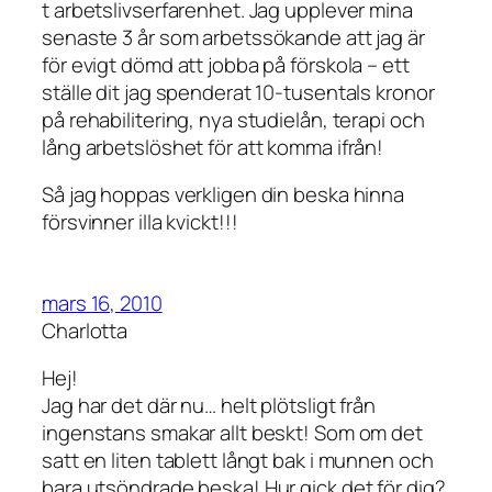
t arbetslivserfarenhet. Jag upplever mina
senaste 3 år som arbetssökande att jag är
för evigt dömd att jobba på förskola – ett
ställe dit jag spenderat 10-tusentals kronor
på rehabilitering, nya studielån, terapi och
lång arbetslöshet för att komma ifrån!
Så jag hoppas verkligen din beska hinna
försvinner illa kvickt!!!
mars 16, 2010
Charlotta
Hej!
Jag har det där nu… helt plötsligt från
ingenstans smakar allt beskt! Som om det
satt en liten tablett långt bak i munnen och
bara utsöndrade beska! Hur gick det för dig?