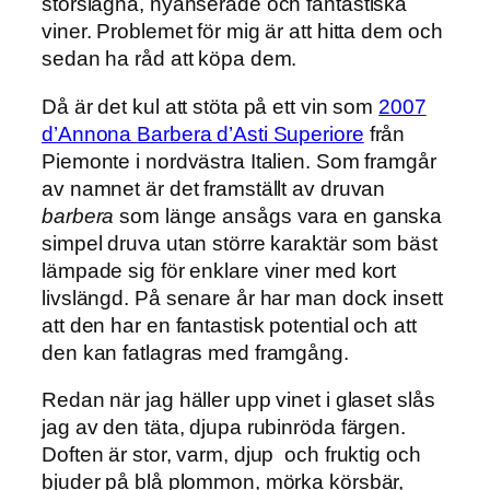
storslagna, nyanserade och fantastiska
viner. Problemet för mig är att hitta dem och
sedan ha råd att köpa dem.
Då är det kul att stöta på ett vin som
2007
d’Annona Barbera d’Asti Superiore
från
Piemonte i nordvästra Italien. Som framgår
av namnet är det framställt av druvan
barbera
som länge ansågs vara en ganska
simpel druva utan större karaktär som bäst
lämpade sig för enklare viner med kort
livslängd. På senare år har man dock insett
att den har en fantastisk potential och att
den kan fatlagras med framgång.
Redan när jag häller upp vinet i glaset slås
jag av den täta, djupa rubinröda färgen.
Doften är stor, varm, djup och fruktig och
bjuder på blå plommon, mörka körsbär,