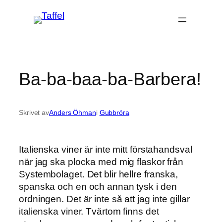
Hoppa
till
innehåll
Ba-ba-baa-ba-Barbera!
Skrivet av
Anders Öhman
i
Gubbröra
Italienska viner är inte mitt förstahandsval
när jag ska plocka med mig flaskor från
Systembolaget. Det blir hellre franska,
spanska och en och annan tysk i den
ordningen. Det är inte så att jag inte gillar
italienska viner. Tvärtom finns det