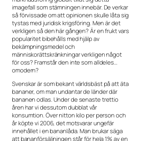
imagefall som stämningen innebär. De verkar
så förvissade om att opinionen skulle låta sig
tystas med juridisk krigsföring. Men är det
verkligen så den här gången? Är en frukt vars
popularitet bibehålls med hjälp av
bekämpningsmedel och
människorättskränkningar verkligen något
för oss? Framstår den inte som alldeles…
omodern?
Svenskar är som bekant världsbäst på att äta
bananer, om man undantar de länder där
bananen odlas. Under de senaste trettio
åren har vi dessutom dubblat vår
konsumtion. Över nitton kilo per person och
år köpte vi 2006, det motsvarar ungefär
innehållet i en bananlåda. Man brukar säga
att bananförsäljningen står för hela 1% av en