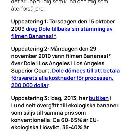
det är upp till dig som kund och mig som
återförsäljare.
Uppdatering 1:
Torsdagen den 15 oktober
2009
drog Dole tillbaka sin stämning av
filmen Bananas!*
.
Uppdatering 2:
Måndagen den 29
november 2010 vann filmen Bananas!*
över Dole i Los Angeles i Los Angeles
Superior Court.
Dole dömdes till att betala
försvarets alla kostnader för processen,
200 000 dollar
.
Uppdatering 3:
Idag, 2013, har
butiken
i
Lund helt övergått till ekologiska bananer,
som säljs till samma pris som
konventionella: Ca 60-65% är EU-
ekologiska i lösvikt, 35-40% är