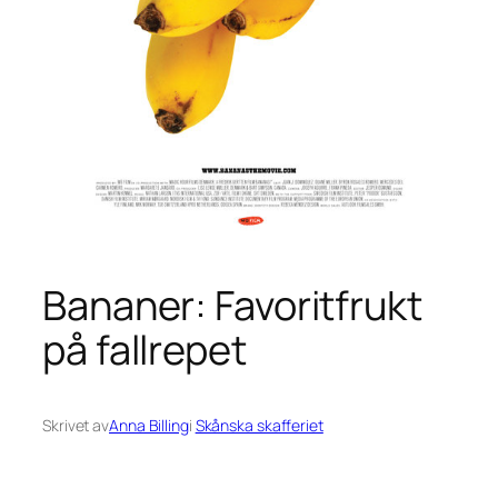
Bananer: Favoritfrukt
på fallrepet
Skrivet av
Anna Billing
i
Skånska skafferiet