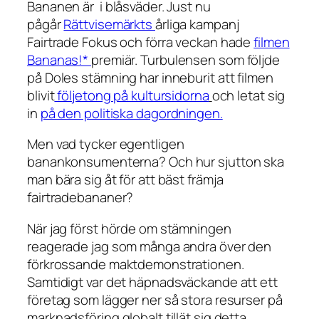
Bananen är i blåsväder. Just nu
pågår
Rättvisemärkts
årliga kampanj
Fairtrade Fokus och förra veckan hade
filmen
Bananas!*
premiär. Turbulensen som följde
på Doles stämning har inneburit att filmen
blivit
följetong på kultursidorna
och letat sig
in
på den politiska dagordningen.
Men vad tycker egentligen
banankonsumenterna? Och hur sjutton ska
man bära sig åt för att bäst främja
fairtradebananer?
När jag först hörde om stämningen
reagerade jag som många andra över den
förkrossande maktdemonstrationen.
Samtidigt var det häpnadsväckande att ett
företag som lägger ner så stora resurser på
marknadsföring globalt tillät sig detta