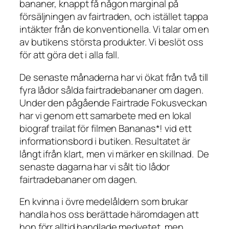
bananer, knappt få någon marginal på
försäljningen av fairtraden, och istället tappa
intäkter från de konventionella. Vi talar om en
av butikens största produkter. Vi beslöt oss
för att göra det i alla fall.
De senaste månaderna har vi ökat från två till
fyra lådor sålda fairtradebananer om dagen.
Under den pågående Fairtrade Fokusveckan
har vi genom ett samarbete med en lokal
biograf trailat för filmen Bananas*! vid ett
informationsbord i butiken. Resultatet är
långt ifrån klart, men vi märker en skillnad. De
senaste dagarna har vi sålt tio lådor
fairtradebananer om dagen.
En kvinna i övre medelåldern som brukar
handla hos oss berättade häromdagen att
hon förr alltid handlade medvetet, men