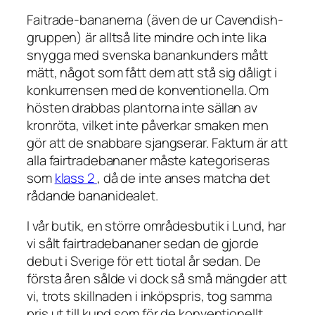
Faitrade-bananerna (även de ur Cavendish-
gruppen) är alltså lite mindre och inte lika
snygga med svenska banankunders mått
mätt, något som fått dem att stå sig dåligt i
konkurrensen med de konventionella. Om
hösten drabbas plantorna inte sällan av
kronröta, vilket inte påverkar smaken men
gör att de snabbare sjangserar. Faktum är att
alla fairtradebananer måste kategoriseras
som
klass 2
, då de inte anses matcha det
rådande bananidealet.
I vår butik, en större områdesbutik i Lund, har
vi sålt fairtradebananer sedan de gjorde
debut i Sverige för ett tiotal år sedan. De
första åren sålde vi dock så små mängder att
vi, trots skillnaden i inköpspris, tog samma
pris ut till kund som för de konventionellt