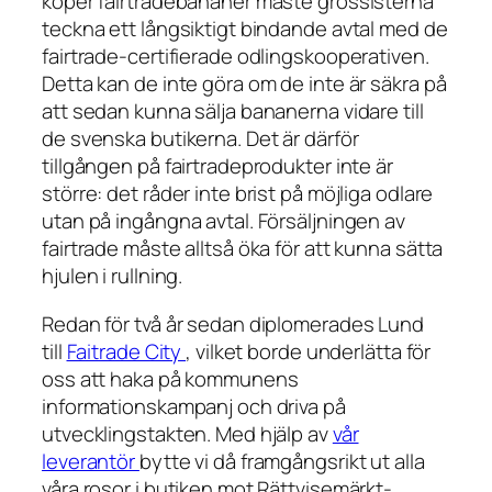
köper fairtradebananer måste grossisterna
teckna ett långsiktigt bindande avtal med de
fairtrade-certifierade odlingskooperativen.
Detta kan de inte göra om de inte är säkra på
att sedan kunna sälja bananerna vidare till
de svenska butikerna. Det är därför
tillgången på fairtradeprodukter inte är
större: det råder inte brist på möjliga odlare
utan på ingångna avtal. Försäljningen av
fairtrade måste alltså öka för att kunna sätta
hjulen i rullning.
Redan för två år sedan diplomerades Lund
till
Faitrade City
, vilket borde underlätta för
oss att haka på kommunens
informationskampanj och driva på
utvecklingstakten. Med hjälp av
vår
leverantör
bytte vi då framgångsrikt ut alla
våra rosor i butiken mot Rättvisemärkt-