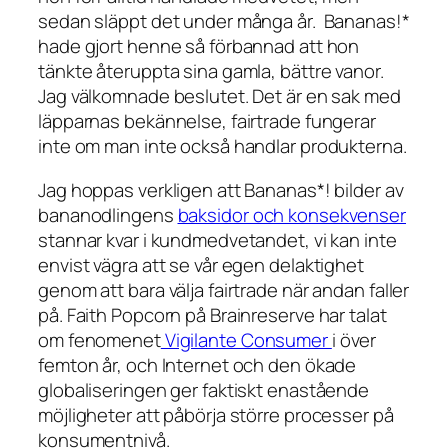
sedan släppt det under många år. Bananas!*
hade gjort henne så förbannad att hon
tänkte återuppta sina gamla, bättre vanor.
Jag välkomnade beslutet. Det är en sak med
läpparnas bekännelse, fairtrade fungerar
inte om man inte också handlar produkterna.
Jag hoppas verkligen att Bananas*! bilder av
bananodlingens
baksidor och konsekvenser
stannar kvar i kundmedvetandet, vi kan inte
envist vägra att se vår egen delaktighet
genom att bara välja fairtrade när andan faller
på. Faith Popcorn på Brainreserve har talat
om fenomenet
Vigilante Consumer
i över
femton år, och Internet och den ökade
globaliseringen ger faktiskt enastående
möjligheter att påbörja större processer på
konsumentnivå.