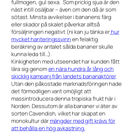
fullmogen, gul sexa. Som prickig sjua är den
näst intill osäljbar – även om den då är som
sötast. Minsta avvikelser i bananens färg
eller skador på skalet påverkar alltså
försäljningen negativt (ni kan ju tänka er
hur
mycket hanteringssvinn
en felaktig
beräkning av antalet sålda bananer skulle
kunna leda till…).
Kinkigheten med utseendet har kunden fått
lära sig genom
en nära hundra år lång och
skicklig kampanj från landets bananaktörer
.
Utan den påkostade marknadsföringen hade
det förmodligen varit omöjligt att
massintroducera denna tropiska frukt här i
Norden. Dessutom är alla bananer vi äter av
sorten Cavendish, vilket har skapat en
monokultur där
mängder med gift krävs för
att behålla en hög avkastning.