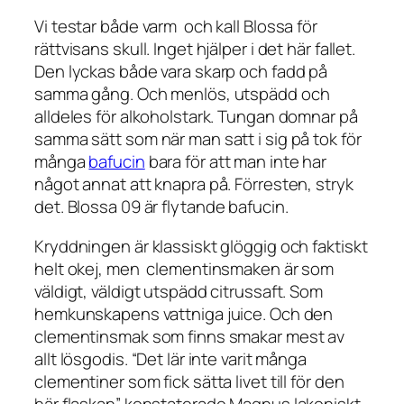
Vi testar både varm och kall Blossa för
rättvisans skull. Inget hjälper i det här fallet.
Den lyckas både vara skarp och fadd på
samma gång. Och menlös, utspädd och
alldeles för alkoholstark. Tungan domnar på
samma sätt som när man satt i sig på tok för
många
bafucin
bara för att man inte har
något annat att knapra på. Förresten, stryk
det. Blossa 09
är
flytande bafucin.
Kryddningen är klassiskt glöggig och faktiskt
helt okej, men clementinsmaken är som
väldigt, väldigt utspädd citrussaft. Som
hemkunskapens vattniga juice. Och den
clementinsmak som finns smakar mest av
allt lösgodis. “Det lär inte varit många
clementiner som fick sätta livet till för den
här flaskan” konstaterade Magnus lakoniskt.