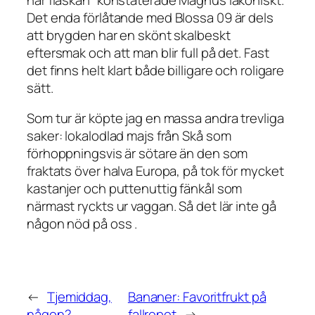
Det enda förlåtande med Blossa 09 är dels
att brygden har en skönt skalbeskt
eftersmak och att man blir full på det. Fast
det finns helt klart både billigare och roligare
sätt.
Som tur är köpte jag en massa andra trevliga
saker: lokalodlad majs från Skå som
förhoppningsvis är sötare än den som
fraktats över halva Europa, på tok för mycket
kastanjer och puttenuttig fänkål som
närmast ryckts ur vaggan. Så det lär inte gå
någon nöd på oss .
←
Tjemiddag,
Bananer: Favoritfrukt på
någon?
fallrepet
→