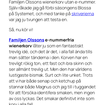
Familjen Olssons wienerkorv utan e-nummer.
Själv råkade jag gå förbi säsongens Blossa
på Systemet, och med tanke på
skriverierna
var jag ju tvungen att testa en.
Så, nu kör vi!
Familjen Olssons
e-nummerfria
wienerkorv
låter ju som en fantastiskt
trevlig idé, och det är det, i alla fall ända tills
man sätter tänderna i den. Korven har en
trevligt rökig ton, ett fast och bra skinn och
ser allmänt trevlig ut. Men den har världens
lustigaste bismak. Surt och lite unket. Trots
att vi har både senap och ketchup på
stannar både Magnus och jag till i tuggandet
för att försöka identifera smaken, men ingen
av oss lyckas. Det smakar definitivt inte som
korv i alla fall.