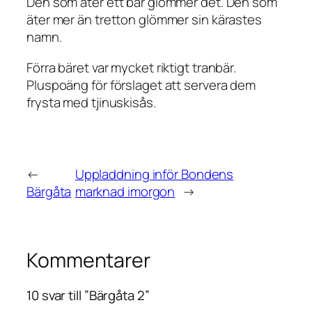
Den som äter ett bär glömmer det. Den som
äter mer än tretton glömmer sin kärastes
namn.
Förra bäret var mycket riktigt tranbär.
Pluspoäng för förslaget att servera dem
frysta med tjinuskisås.
←
Uppladdning inför Bondens
Bärgåta
marknad imorgon
→
Kommentarer
10 svar till ”Bärgåta 2”