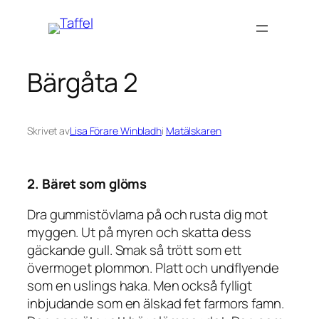
Hoppa
till
innehåll
Bärgåta 2
Skrivet av
Lisa Förare Winbladh
i
Matälskaren
2. Bäret som glöms
Dra gummistövlarna på och rusta dig mot
myggen. Ut på myren och skatta dess
gäckande gull. Smak så trött som ett
övermoget plommon. Platt och undflyende
som en uslings haka. Men också fylligt
inbjudande som en älskad fet farmors famn.