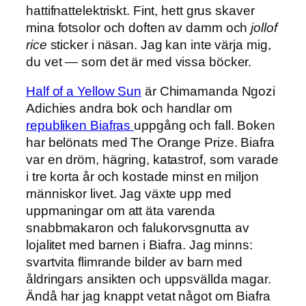
hattifnattelektriskt. Fint, hett grus skaver
mina fotsolor och doften av damm och
jollof
rice
sticker i näsan. Jag kan inte värja mig,
du vet — som det är med vissa böcker.
Half of a Yellow Sun
är Chimamanda Ngozi
Adichies andra bok och handlar om
republiken Biafras
uppgång och fall. Boken
har belönats med The Orange Prize. Biafra
var en dröm, hägring, katastrof, som varade
i tre korta år och kostade minst en miljon
människor livet. Jag växte upp med
uppmaningar om att äta varenda
snabbmakaron och falukorvsgnutta av
lojalitet med barnen i Biafra. Jag minns:
svartvita flimrande bilder av barn med
åldringars ansikten och uppsvällda magar.
Ändå har jag knappt vetat något om Biafra