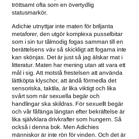
tröttsamt ofta som en övertydlig
statusmarkör.
Adichie utnyttjar inte maten för briljanta
metaforer, den utgör komplexa pusselbitar
som i sin tur tålmodig fogas samman till en
berättelsens väv så skickligt att fogarna inte
kan skönjas. Det är just så jag älskar mat i
litteratur. Maten har mening utan att vara ett
mål i sig. Att motstå frestelsen att använda
lättköpta klyschor, att ändå förmedla det
sensoriska, taktila, är lika viktigt och lika
svårt som när sexuella begär och
handlingar ska skildras. För sexuellt begär
och vår fåfänga längtan efter bekräftelse är
lika självklara drivkrafter som hungern. Så
också i denna bok. Men Adichies
människor är inte rön för vinden. Och det är