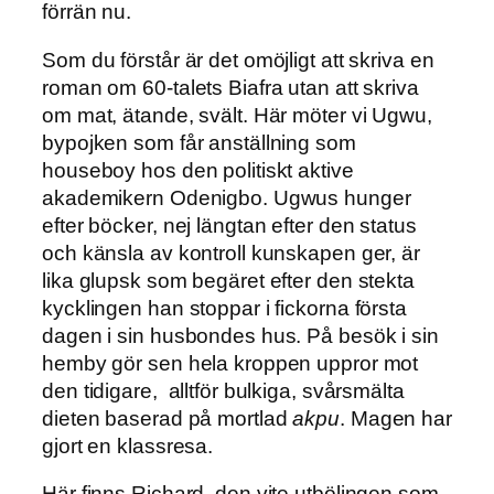
förrän nu.
Som du förstår är det omöjligt att skriva en
roman om 60-talets Biafra utan att skriva
om mat, ätande, svält. Här möter vi Ugwu,
bypojken som får anställning som
houseboy hos den politiskt aktive
akademikern Odenigbo. Ugwus hunger
efter böcker, nej längtan efter den status
och känsla av kontroll kunskapen ger, är
lika glupsk som begäret efter den stekta
kycklingen han stoppar i fickorna första
dagen i sin husbondes hus. På besök i sin
hemby gör sen hela kroppen uppror mot
den tidigare, alltför bulkiga, svårsmälta
dieten baserad på mortlad
akpu
. Magen har
gjort en klassresa.
Här finns Richard, den vite utbölingen som