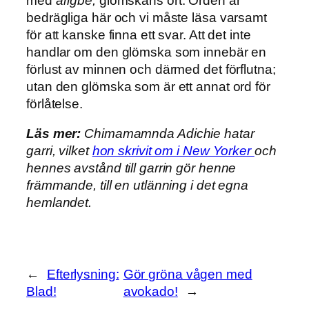
med
arigbe,
glömskans ört. Orden är
bedrägliga här och vi måste läsa varsamt
för att kanske finna ett svar. Att det inte
handlar om den glömska som innebär en
förlust av minnen och därmed det förflutna;
utan den glömska som är ett annat ord för
förlåtelse.
Läs mer:
Chimamamnda Adichie hatar
garri, vilket
hon skrivit om i New Yorker
och
hennes avstånd till garrin gör henne
främmande, till en utlänning i det egna
hemlandet.
←
Efterlysning:
Gör gröna vågen med
Blad!
avokado!
→