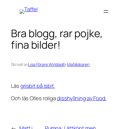
Hoppa
till
innehåll
Bra blogg, rar pojke,
fina bilder!
Skrivet av
Lisa Förare Winbladh
i
Matälskaren
Läs
grisbit på isbit.
Och läs Olles roliga
disshyllning av Food.
←
Matt i
Pumpa: Lättköpt men