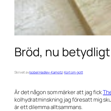
Bröd, nu betydligt
Skrivet av
Isobel Hadley-Kamptz
i
Kort om gott
Är det någon som märker att jag fick
The
kolhydratminskning jag föresatt mig skul
är ett dilemma alltsammans.