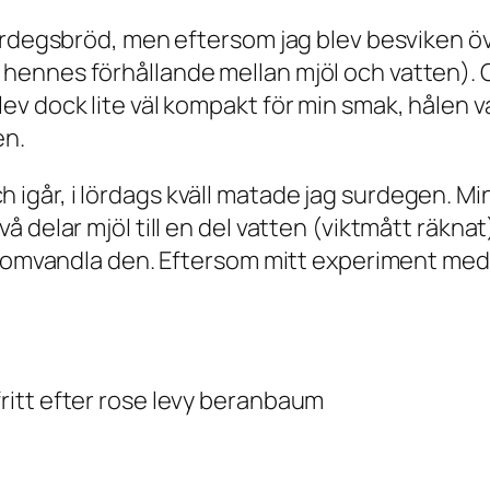
urdegsbröd, men eftersom jag blev besviken ö
nnes förhållande mellan mjöl och vatten). Och
v dock lite väl kompakt för min smak, hålen va
en.
 och igår, i lördags kväll matade jag surdegen. M
 delar mjöl till en del vatten (viktmått räkna
ch omvandla den. Eftersom mitt experiment me
itt efter rose levy beranbaum