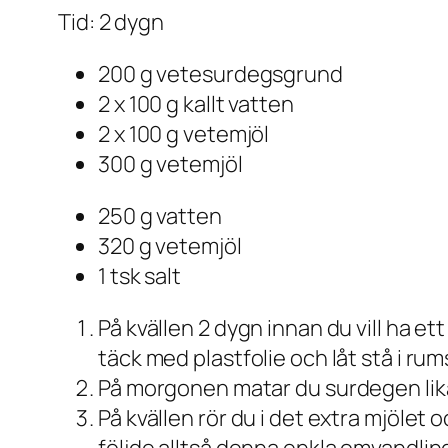
Tid: 2 dygn
200 g vetesurdegsgrund
2 x 100 g kallt vatten
2 x 100 g vetemjöl
300 g vetemjöl
250 g vatten
320 g vetemjöl
1 tsk salt
På kvällen 2 dygn innan du vill ha et
täck med plastfolie och låt stå i r
På morgonen matar du surdegen likada
På kvällen rör du i det extra mjölet 