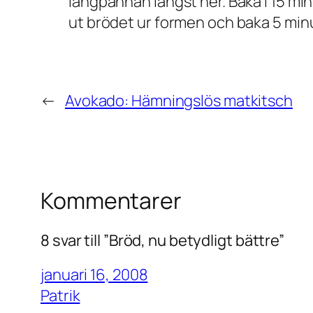
långpannan längst ner. Baka i 15 min
ut brödet ur formen och baka 5 minu
←
Avokado: Hämningslös matkitsch
Kommentarer
8 svar till ”Bröd, nu betydligt bättre”
januari 16, 2008
Patrik