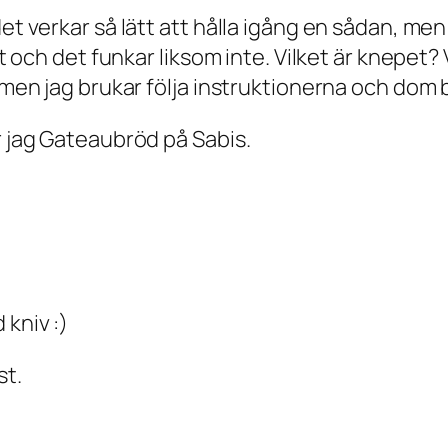
det verkar så lätt att hålla igång en sådan, men
tt och det funkar liksom inte. Vilket är knepet? 
 men jag brukar följa instruktionerna och dom b
r jag Gateaubröd på Sabis.
 kniv :)
st.