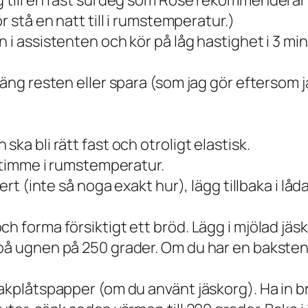
ng till en fast surdeg som Rose rekommendera
r stå en natt till i rumstemperatur.)
 i assistenten och kör på låg hastighet i 3 min
läng resten eller spara (som jag gör eftersom j
ka bli rätt fast och otroligt elastisk.
n timme i rumstemperatur.
ert (inte så noga exakt hur), lägg tillbaka i låda
 forma försiktigt ett bröd. Lägg i mjölad jäsko
på ugnen på 250 grader. Om du har en baksten l
akplåtspapper (om du använt jäskorg). Ha in br