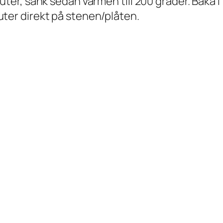
uter, sänk sedan värmen till 200 grader. Baka i 
ter direkt på stenen/plåten.