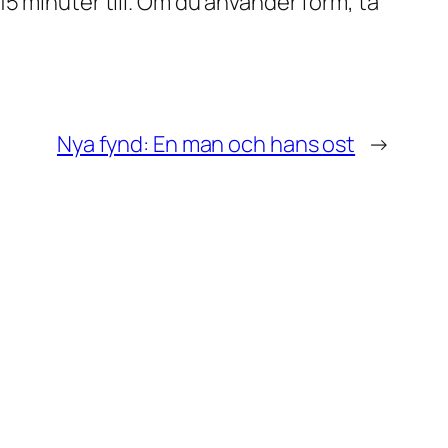
15 minuter till. Om du använder form, ta
Nya fynd: En man och hans ost
→