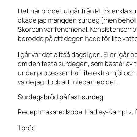
Det här brödet utgår från RLB’s enkla s
ökade jag mängden surdeg (men behöll he
Skorpan var fenomenal. Konsistensen ble
berodde på att degen hade för lite vatt
I går var det alltså dags igen. Eller igår
om den fasta surdegen, som består av två
under processen ha i lite extra mjöl o
valde jag dock att inleda med det.
Surdegsbröd på fast surdeg
Receptmakare: Isobel Hadley-Kamptz, fr
1 bröd