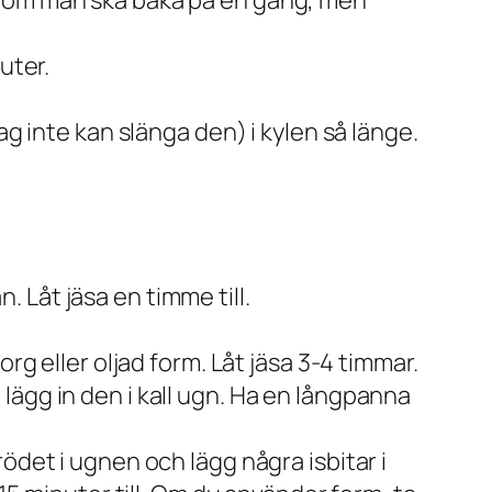
r om man ska baka på en gång, men
uter.
ag inte kan slänga den) i kylen så länge.
n. Låt jäsa en timme till.
rg eller oljad form. Låt jäsa 3-4 timmar.
ägg in den i kall ugn. Ha en långpanna
ödet i ugnen och lägg några isbitar i