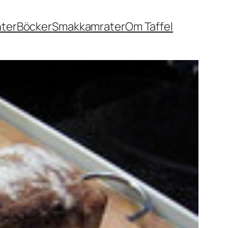
nter
Böcker
Smakkamrater
Om Taffel