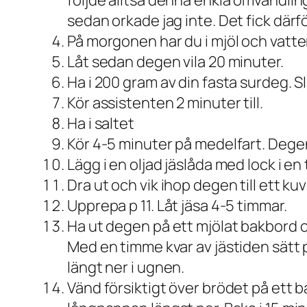
följde alltså denna enkla omvandli
sedan orkade jag inte. Det fick därfö
På morgonen har du i mjöl och vatten
Låt sedan degen vila 20 minuter.
Ha i 200 gram av din fasta surdeg. S
Kör assistenten 2 minuter till.
Ha i saltet
Kör 4-5 minuter på medelfart. Degen s
Lägg i en oljad jäslåda med lock i e
Dra ut och vik ihop degen till ett kuv
Upprepa p 11. Låt jäsa 4-5 timmar.
Ha ut degen på ett mjölat bakbord och
Med en timme kvar av jästiden sätt 
längt ner i ugnen.
Vänd försiktigt över brödet på ett b