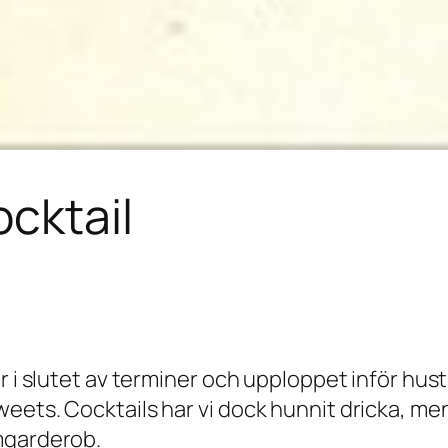
cktail
är i slutet av terminer och upploppet inför hu
eets. Cocktails har vi dock hunnit dricka, me
mgarderob.