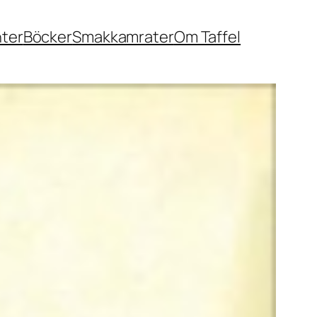
nter
Böcker
Smakkamrater
Om Taffel