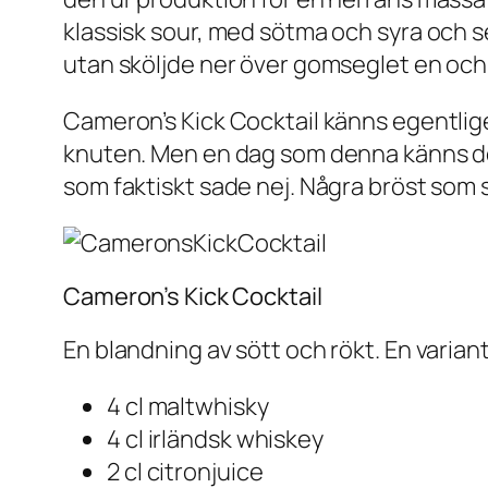
klassisk sour, med sötma och syra och se
utan sköljde ner över gomseglet en och 
Cameron’s Kick Cocktail känns egentligen
knuten. Men en dag som denna känns det
som faktiskt sade nej. Några bröst som sv
Cameron’s Kick Cocktail
En blandning av sött och rökt. En variant
4 cl maltwhisky
4 cl irländsk whiskey
2 cl citronjuice