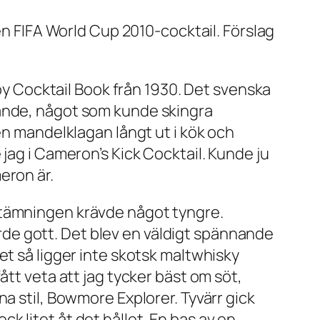
en FIFA World Cup 2010-cocktail. Förslag
y Cocktail Book
från 1930. Det svenska
kande, något som kunde skingra
en mandelklagan långt ut i kök och
jag i Cameron’s Kick Cocktail. Kunde ju
eron är.
stämningen krävde något tyngre.
jorde gott. Det blev en väldigt spännande
et så ligger inte skotsk maltwhisky
ått veta att jag tycker bäst om söt,
a stil, Bowmore Explorer. Tyvärr gick
 litet åt det hållet. En bas av en