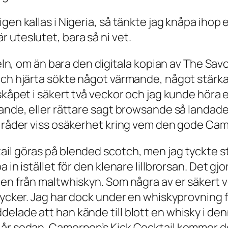
gen kallas i Nigeria, så tänkte jag knåpa ihop 
 uteslutet, bara så ni vet.
beln, om än bara den digitala kopian av
The Savo
 och hjärta sökte något värmande, något stär
skåpet i säkert två veckor och jag kunde höra 
ande, eller rättare sagt browsande så landade 
t råder viss osäkerhet kring vem den gode Cam
ail göras på blended scotch, men jag tyckte 
 in istället för den klenare lillbrorsan. Det g
ten från maltwhiskyn. Som några av er säkert v
rycker. Jag har dock under en whiskyprovning f
lade att han kände till blott en whisky i denn
år sedan. Camernon’s Kick Cocktail kommer dock