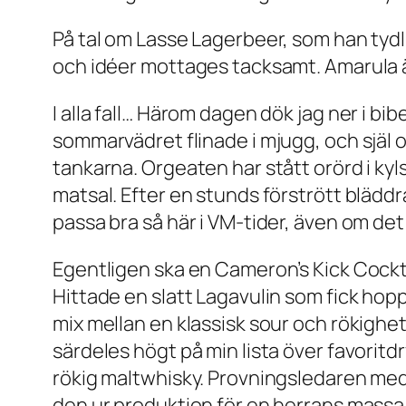
På tal om Lasse Lagerbeer, som han tydli
och idéer mottages tacksamt. Amarula är
I alla fall… Härom dagen dök jag ner i bi
sommarvädret flinade i mjugg, och själ
tankarna. Orgeaten har stått orörd i kyl
matsal. Efter en stunds förstrött bläddr
passa bra så här i VM-tider, även om de
Egentligen ska en Cameron’s Kick Cockt
Hittade en slatt Lagavulin som fick hoppa
mix mellan en klassisk sour och rökighe
särdeles högt på min lista över favoritd
rökig maltwhisky. Provningsledaren medde
den ur produktion för en herrans massa 