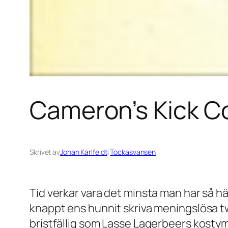
Cameron’s Kick Co
Skrivet av
Johan Karlfeldt
i
Tockasvansen
Tid verkar vara det minsta man har så h
knappt ens hunnit skriva meningslösa tw
bristfällig som Lasse Lagerbeers kosty