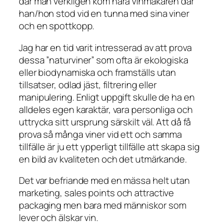
där man verkligen kom nära vinmakaren där
han/hon stod vid en tunna med sina viner
och en spottkopp.
Jag har en tid varit intresserad av att prova
dessa ”naturviner” som ofta är ekologiska
eller biodynamiska och framställs utan
tillsatser, odlad jäst, filtrering eller
manipulering. Enligt uppgift skulle de ha en
alldeles egen karaktär, vara personliga och
uttrycka sitt ursprung särskilt väl. Att då få
prova så många viner vid ett och samma
tillfälle är ju ett ypperligt tillfälle att skapa sig
en bild av kvaliteten och det utmärkande.
Det var befriande med en mässa helt utan
marketing
,
sales points
och
attractive
packaging
men bara med människor som
lever och älskar vin.