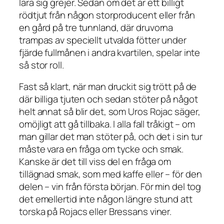
lära sig grejer. Sedan om det är ett billigt
rödtjut från någon storproducent eller från
en gård på tre tunnland, där druvorna
trampas av speciellt utvalda fötter under
fjärde fullmånen i andra kvartilen, spelar inte
så stor roll.
Fast så klart, när man druckit sig trött på de
där billiga tjuten och sedan stöter på något
helt annat så blir det, som Uros Rojac säger,
omöjligt att gå tillbaka. I alla fall tråkigt – om
man gillar det man stöter på, och det i sin tur
måste vara en fråga om tycke och smak.
Kanske är det till viss del en fråga om
tillägnad smak, som med kaffe eller – för den
delen – vin från första början. För min del tog
det emellertid inte någon längre stund att
torska på Rojacs eller Bressans viner.