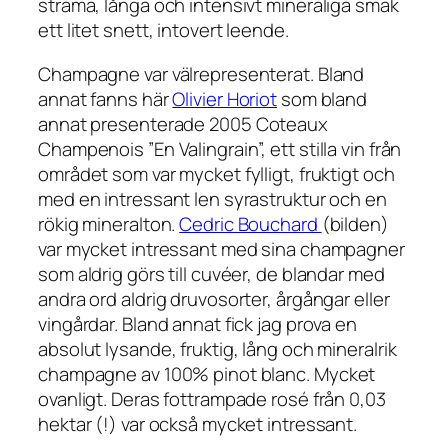
strama, långa och intensivt mineraliga smak
ett litet snett, intovert leende.
Champagne var välrepresenterat. Bland
annat fanns här
Olivier Horiot
som bland
annat presenterade
2005 Coteaux
Champenois ”En Valingrain”,
ett stilla vin från
området som var mycket fylligt, fruktigt och
med en intressant len syrastruktur och en
rökig mineralton.
Cedric Bouchard
(bilden)
var mycket intressant med sina champagner
som aldrig görs till cuvéer, de blandar med
andra ord aldrig druvosorter, årgångar eller
vingårdar. Bland annat fick jag prova en
absolut lysande, fruktig, lång och mineralrik
champagne av 100% pinot blanc.
Mycket
ovanligt. Deras fottrampade rosé från 0,03
hektar (!) var också mycket intressant.