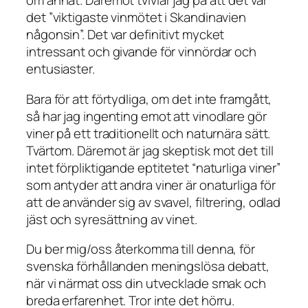
om annat. Däremot tvivlar jag på att det var
det ”viktigaste vinmötet i Skandinavien
någonsin”. Det var definitivt mycket
intressant och givande för vinnördar och
entusiaster.
Bara för att förtydliga, om det inte framgått,
så har jag ingenting emot att vinodlare gör
viner på ett traditionellt och naturnära sätt.
Tvärtom. Däremot är jag skeptisk mot det till
intet förpliktigande eptitetet “naturliga viner”
som antyder att andra viner är onaturliga för
att de använder sig av svavel, filtrering, odlad
jäst och syresättning av vinet.
Du ber mig/oss återkomma till denna, för
svenska förhållanden meningslösa debatt,
när vi närmat oss din utvecklade smak och
breda erfarenhet. Tror inte det hörru.