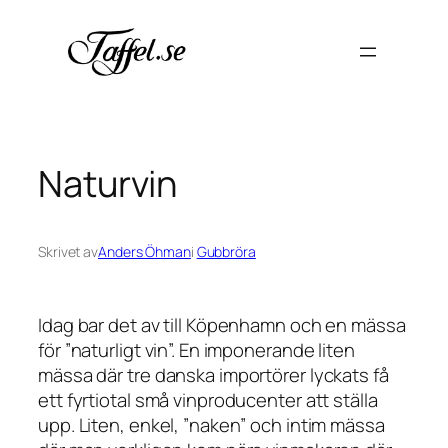
Hoppa
till
innehåll
Naturvin
Skrivet av
Anders Öhman
i
Gubbröra
Idag bar det av till Köpenhamn och en mässa
för ”naturligt vin”. En imponerande liten
mässa där tre danska importörer lyckats få
ett fyrtiotal små vinproducenter att ställa
upp. Liten, enkel, ”naken” och intim mässa