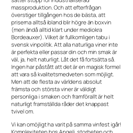
sätter stopp för industrialiserad
massproduktion. Och att efterfrågan
överstiger tillgången hos de bästa, att
priserna alltså ibland blir högre än boxvin
(men ändå alltid klart under mediokra
Bordeauxer). Vilket är fullkomligen tabu i
svensk vinpolitik. Att alla naturliga viner inte
är perfekta eller passar din och min smak är
väl, ja, helt naturligt. Låt det få fortsätta så.
Ingen har påstått att det är en magisk formel
att vara så kvalitetsmedveten som möjligt.
Men att de flesta av världens absolut
främsta och största viner är väldigt
personliga i smaken och framförallt är helt
naturligt framställda råder det knappast
tvivel om.
Vi kan omöjligt ha varit på samma vinfest igår!
Komplexiteten hos Angeli, storheten och