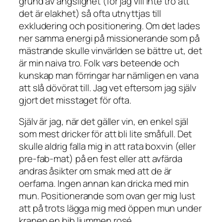
grund av ängslighet (för jag vill inte tro att
det är elakhet) så ofta utnyttjas till
exkludering och positionering. Om det lades
ner samma energi på missionerande som på
mästrande skulle vinvärlden se bättre ut, det
är min naiva tro. Folk vars beteende och
kunskap man förringar har nämligen en vana
att slå dövörat till. Jag vet eftersom jag själv
gjort det misstaget för ofta.
Själv är jag, när det gäller vin, en enkel själ
som mest dricker för att bli lite småfull. Det
skulle aldrig falla mig in att rata boxvin (eller
pre-fab-mat) på en fest eller att avfärda
andras åsikter om smak med att de är
oerfarna. Ingen annan kan dricka med min
mun. Positionerande som ovan ger mig lust
att på trots lägga mig med öppen mun under
kranen en bib ljummen rosé.