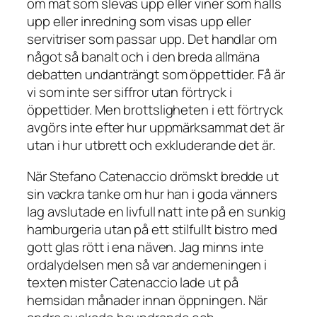
om mat som slevas upp eller viner som hälls
upp eller inredning som visas upp eller
servitriser som passar upp. Det handlar om
något så banalt och i den breda allmäna
debatten undanträngt som öppettider. Få är
vi som inte ser siffror utan förtryck i
öppettider. Men brottsligheten i ett förtryck
avgörs inte efter hur uppmärksammat det är
utan i hur utbrett och exkluderande det är.
När Stefano Catenaccio drömskt bredde ut
sin vackra tanke om hur han i goda vänners
lag avslutade en livfull natt inte på en sunkig
hamburgeria utan på ett stilfullt bistro med
gott glas rött i ena näven. Jag minns inte
ordalydelsen men så var andemeningen i
texten mister Catenaccio lade ut på
hemsidan månader innan öppningen. När