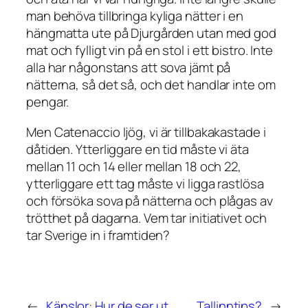
man behöva tillbringa kyliga nätter i en
hängmatta ute på Djurgården utan med god
mat och fylligt vin på en stol i ett bistro. Inte
alla har någonstans att sova jämt på
nätterna, så det så, och det handlar inte om
pengar.
Men Catenaccio ljög, vi är tillbakakastade i
dåtiden. Ytterliggare en tid måste vi äta
mellan 11 och 14 eller mellan 18 och 22,
ytterliggare ett tag måste vi ligga rastlösa
och försöka sova på nätterna och plågas av
trötthet på dagarna. Vem tar initiativet och
tar Sverige in i framtiden?
←
Känslor: Hur de ser ut.
Tallinntips?
→