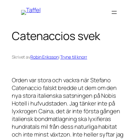
Hoppa
till
innehåll
Catenaccios svek
Skrivet av
Robin Eriksson
i
Tryne till knorr
Orden var stora och vackra när Stefano
Catenaccio falskt bredde ut dem om den
nya stora italienska satsningen på Nobis
Hotell i hufvudstaden. Jag tänker inte på
lyxkrogen Caina, det är inte första gången
italiensk bondmatlagning ska lyxifieras
hundratals mil från dess naturliga habitat
och inte minst växtzon. Inte heller syftar jag