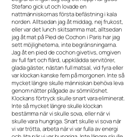
Stefano gick ut och lovade en
nattmänniskornas första befästning i kala
norden. Alltsedan jag åt middag, nej frukost,
eller var det lunch skitsamma mat, alltsedan
jag åt mat på Pied de Cochon i Paris har jag
sett möjligheterna, inte begränsningarna.
Jag åt en pied de cochon givetivs, omgiven
av full fart och flärd, uppklädda servitörer,
glada gäster, nästan full matsal, vid fyra eller
var klockan kanske fem på morgonen. Inte så
mycket längre skulle människan behöva leva
genom nätter plågade av sömnlöshet.
Klockans förtryck skulle snart vara eliminerat.
Inte så mycket längre skulle klockan
bestämma när vi skulle sova, eller när vi
skulle vara hungriga. Snart skulle vi sova när
vi var trötta, arbeta när vi var fulla av energi
och äta när vi var hungriga. Inte längre skulle