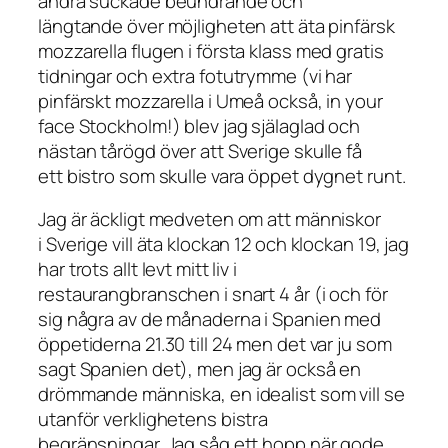
andra suckade beundrande och
längtande över möjligheten att äta pinfärsk
mozzarella flugen i första klass med gratis
tidningar och extra fotutrymme (vi har
pinfärskt mozzarella i Umeå också, in your
face Stockholm!) blev jag själaglad och
nästan tårögd över att Sverige skulle få
ett bistro som skulle vara öppet dygnet runt.
Jag är äckligt medveten om att människor
i Sverige vill äta klockan 12 och klockan 19, jag
har trots allt levt mitt liv i
restaurangbranschen i snart 4 år (i och för
sig några av de månaderna i Spanien med
öppetiderna 21.30 till 24 men det var ju som
sagt Spanien det), men jag är också en
drömmande människa, en idealist som vill se
utanför verklighetens bistra
begränsningar. Jag såg ett hopp när gode