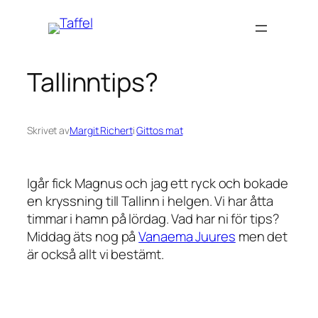
Hoppa
till
innehåll
Tallinntips?
Skrivet av
Margit Richert
i
Gittos mat
Igår fick Magnus och jag ett ryck och bokade
en kryssning till Tallinn i helgen. Vi har åtta
timmar i hamn på lördag. Vad har ni för tips?
Middag äts nog på
Vanaema Juures
men det
är också allt vi bestämt.