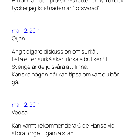
Hittar man och provar 2-3 rätter ur ny kokbok,
tycker jag kostnaden är “försvarad”.
maj 12, 2011
Örjan
Ang tidigare diskussion om surkål.
Leta efter surkålskärl i lokala butiker? I
Sverige är de ju svåra att finna.
Kanske någon här kan tipsa om vart du bör
gå.
maj 12, 2011
Veesa
Kan varmt rekommendera Olde Hansa vid
stora torget i gamla stan.