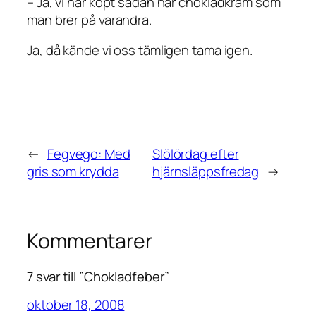
– Ja, vi har köpt sådan här chokladkräm som
man brer på varandra.
Ja, då kände vi oss tämligen tama igen.
←
Fegvego: Med
Slölördag efter
gris som krydda
hjärnsläppsfredag
→
Kommentarer
7 svar till ”Chokladfeber”
oktober 18, 2008