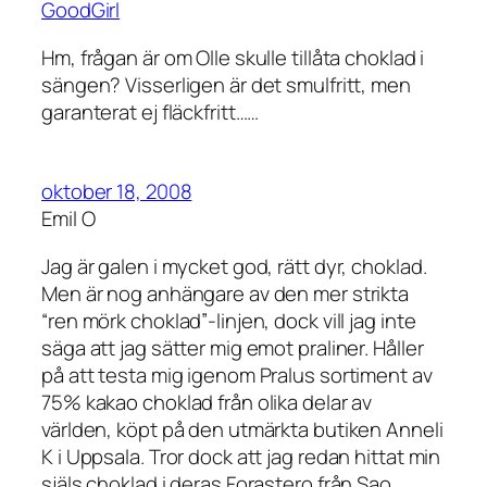
GoodGirl
Hm, frågan är om Olle skulle tillåta choklad i
sängen? Visserligen är det smulfritt, men
garanterat ej fläckfritt……
oktober 18, 2008
Emil O
Jag är galen i mycket god, rätt dyr, choklad.
Men är nog anhängare av den mer strikta
“ren mörk choklad”-linjen, dock vill jag inte
säga att jag sätter mig emot praliner. Håller
på att testa mig igenom Pralus sortiment av
75% kakao choklad från olika delar av
världen, köpt på den utmärkta butiken Anneli
K i Uppsala. Tror dock att jag redan hittat min
själs choklad i deras Forastero från Sao