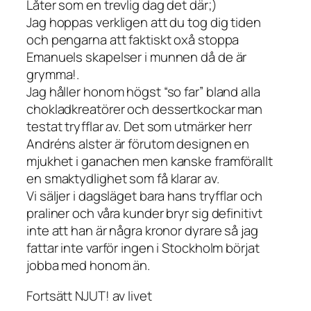
Låter som en trevlig dag det där;)
Jag hoppas verkligen att du tog dig tiden
och pengarna att faktiskt oxå stoppa
Emanuels skapelser i munnen då de är
grymma!.
Jag håller honom högst “so far” bland alla
chokladkreatörer och dessertkockar man
testat tryfflar av. Det som utmärker herr
Andréns alster är förutom designen en
mjukhet i ganachen men kanske framförallt
en smaktydlighet som få klarar av.
Vi säljer i dagsläget bara hans tryfflar och
praliner och våra kunder bryr sig definitivt
inte att han är några kronor dyrare så jag
fattar inte varför ingen i Stockholm börjat
jobba med honom än.
Fortsätt NJUT! av livet