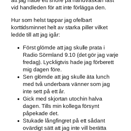
att jag hade ett snöre på handväskan fäst
vid handleden för att inte förlägga den.
Hur som helst tappar jag ofelbart
korttidsminnet helt av starka piller vilket
ledde till att jag igår:
Först glömde att jag skulle prata i
Radio Sörmland 9.10 (det gör jag varje
fredag). Lyckligtvis hade jag förberett
mig dagen före.
Sen glömde att jag skulle äta lunch
med två underbara vänner som jag
inte sett på ett år.
Gick med skjortan utochin halva
dagen. Tills min kollega försynt
påpekade det.
Stukade långfingret på ett sådant
ovärdigt sätt att jag inte vill berätta