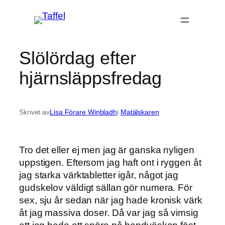
Hoppa
till
innehåll
Slölördag efter
hjärnsläppsfredag
Skrivet av
Lisa Förare Winbladh
i
Matälskaren
Tro det eller ej men jag är ganska nyligen
uppstigen. Eftersom jag haft ont i ryggen åt
jag starka värktabletter igår, något jag
gudskelov väldigt sällan gör numera. För
sex, sju år sedan när jag hade kronisk värk
åt jag massiva doser. Då var jag så vimsig