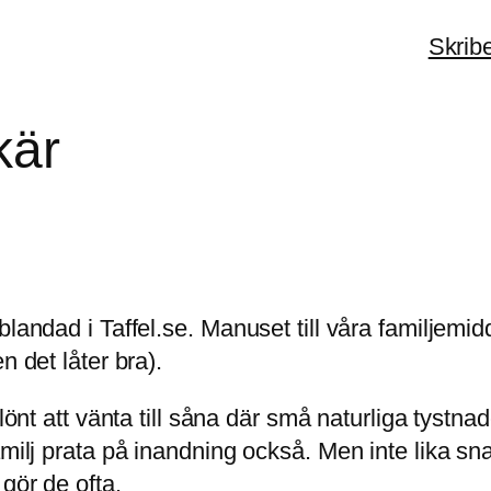
Skrib
kär
blandad i Taffel.se. Manuset till våra familjemi
n det låter bra).
 lönt att vänta till såna där små naturliga tyst
familj prata på inandning också. Men inte lika 
gör de ofta.