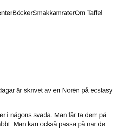
enter
Böcker
Smakkamrater
Om Taffel
ddagar är skrivet av en Norén på ecstasy
nader i någons svada. Man får ta dem på
snabbt. Man kan också passa på när de