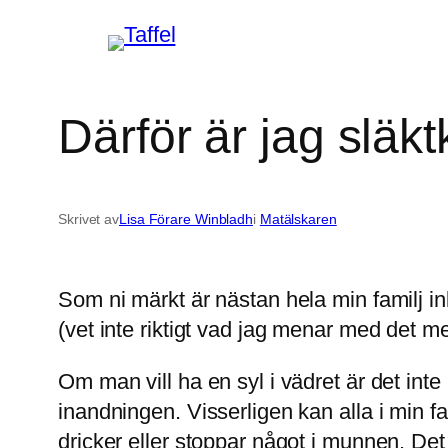
Hoppa
till
innehåll
Därför är jag släkt
Skrivet av
Lisa Förare Winbladh
i
Matälskaren
Som ni märkt är nästan hela min familj in
(vet inte riktigt vad jag menar med det me
Om man vill ha en syl i vädret är det inte
inandningen. Visserligen kan alla i min 
dricker eller stoppar något i munnen. Det 