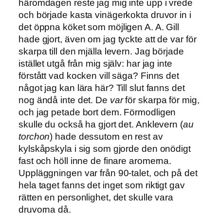
häromdagen reste jag mig inte upp i vrede
och började kasta vinägerkokta druvor in i
det öppna köket som möjligen A. A. Gill
hade gjort, även om jag tyckte att de var för
skarpa till den mjälla levern. Jag började
istället utgå från mig själv: har jag inte
förstått vad kocken vill säga? Finns det
något jag kan lära här? Till slut fanns det
nog ändå inte det. De
var
för skarpa för mig,
och jag petade bort dem. Förmodligen
skulle du också ha gjort det. Anklevern (
au
torchon
) hade dessutom en rest av
kylskåpskyla i sig som gjorde den onödigt
fast och höll inne de finare aromerna.
Uppläggningen var från 90-talet, och på det
hela taget fanns det inget som riktigt gav
rätten en personlighet, det skulle vara
druvorna då.