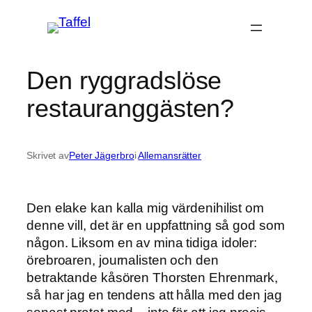
Hoppa
till
innehåll
Den ryggradslöse
restauranggästen?
Skrivet av
Peter Jägerbro
i
Allemansrätter
Den elake kan kalla mig värdenihilist om
denne vill, det är en uppfattning så god som
någon. Liksom en av mina tidiga idoler:
örebroaren, journalisten och den
betraktande kåsören Thorsten Ehrenmark,
så har jag en tendens att hålla med den jag