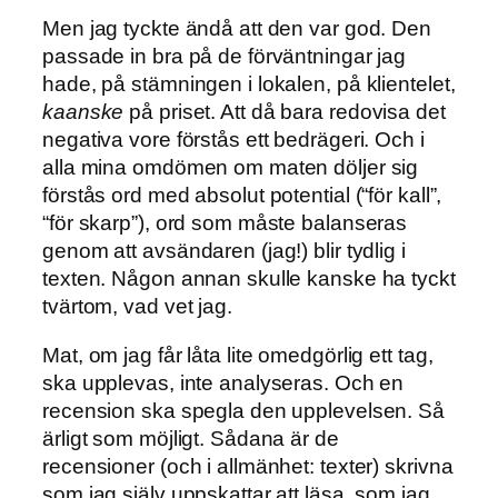
Men jag tyckte ändå att den var god. Den
passade in bra på de förväntningar jag
hade, på stämningen i lokalen, på klientelet,
kaanske
på priset. Att då bara redovisa det
negativa vore förstås ett bedrägeri. Och i
alla mina omdömen om maten döljer sig
förstås ord med absolut potential (“för kall”,
“för skarp”), ord som måste balanseras
genom att avsändaren (jag!) blir tydlig i
texten. Någon annan skulle kanske ha tyckt
tvärtom, vad vet jag.
Mat, om jag får låta lite omedgörlig ett tag,
ska upplevas, inte analyseras. Och en
recension ska spegla den upplevelsen. Så
ärligt som möjligt. Sådana är de
recensioner (och i allmänhet: texter) skrivna
som jag själv uppskattar att läsa, som jag