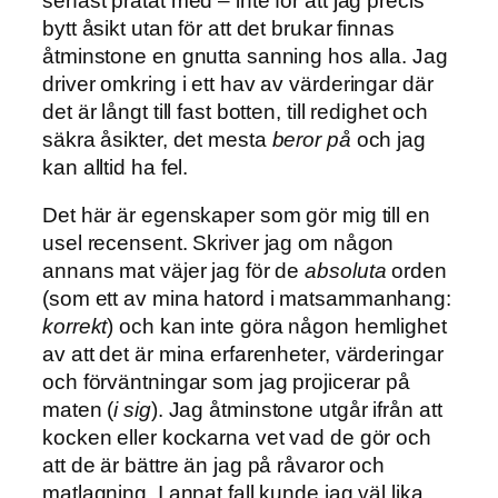
senast pratat med – inte för att jag precis
bytt åsikt utan för att det brukar finnas
åtminstone en gnutta sanning hos alla. Jag
driver omkring i ett hav av värderingar där
det är långt till fast botten, till redighet och
säkra åsikter, det mesta
beror på
och jag
kan alltid ha fel.
Det här är egenskaper som gör mig till en
usel recensent. Skriver jag om någon
annans mat väjer jag för de
absoluta
orden
(som ett av mina hatord i matsammanhang:
korrekt
) och kan inte göra någon hemlighet
av att det är mina erfarenheter, värderingar
och förväntningar som jag projicerar på
maten (
i sig
). Jag åtminstone utgår ifrån att
kocken eller kockarna vet vad de gör och
att de är bättre än jag på råvaror och
matlagning. I annat fall kunde jag väl lika