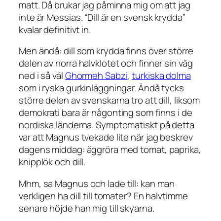
matt. Då brukar jag påminna mig om att jag
inte är Messias. “Dill är en svensk krydda”
kvalar definitivt in.
Men ändå: dill som krydda finns över större
delen av norra halvklotet och finner sin väg
ned i så väl
Ghormeh Sabzi
,
turkiska dolma
som i ryska gurkinläggningar. Ändå tycks
större delen av svenskarna tro att dill, liksom
demokrati bara är någonting som finns i de
nordiska länderna. Symptomatiskt på detta
var att Magnus tvekade lite när jag beskrev
dagens middag: äggröra med tomat, paprika,
knipplök och dill.
Mhm, sa Magnus och lade till: kan man
verkligen ha dill till tomater? En halvtimme
senare höjde han mig till skyarna.