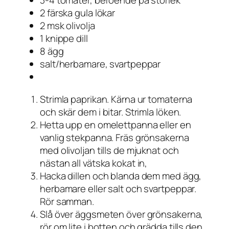
3-4 tomater, beroende på storlek
2 färska gula lökar
2 msk olivolja
1 knippe dill
8 ägg
salt/herbamare, svartpeppar
Strimla paprikan. Kärna ur tomaterna
och skär dem i bitar. Strimla löken.
Hetta upp en omelettpanna eller en
vanlig stekpanna. Fräs grönsakerna
med olivoljan tills de mjuknat och
nästan all vätska kokat in,
Hacka dillen och blanda dem med ägg,
herbamare eller salt och svartpeppar.
Rör samman.
Slå över äggsmeten över grönsakerna,
rör om lite i botten och grädda tills den