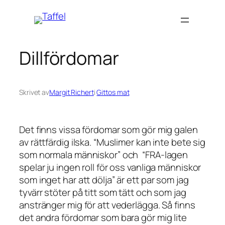
Hoppa
till
innehåll
Dillfördomar
Skrivet av
Margit Richert
i
Gittos mat
Det finns vissa fördomar som gör mig galen
av rättfärdig ilska. “Muslimer kan inte bete sig
som normala människor” och “FRA-lagen
spelar ju ingen roll för oss vanliga människor
som inget har att dölja” är ett par som jag
tyvärr stöter på titt som tätt och som jag
anstränger mig för att vederlägga. Så finns
det andra fördomar som bara gör mig lite