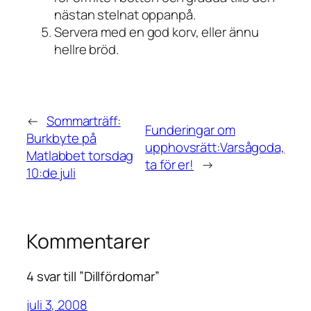
nästan stelnat oppanpå.
Servera med en god korv, eller ännu
hellre bröd.
←
Sommarträff:
Funderingar om
Burkbyte på
upphovsrätt:Varsågoda,
Matlabbet torsdag
ta för er!
→
10:de juli
Kommentarer
4 svar till ”Dillfördomar”
juli 3, 2008