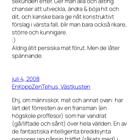
sekunden efter. Ger man alla och allting
chanser att utveckla, ändra & böja hit och
dit, och kanske bara ge nåt konstruktivt
förslag i värsta fall, blir man bara också rikare,
större och kunnigare.
:)
Aldrig ätit persiska mat förut. Men de låter
spännande.
juli 4, 2008
EnKoppZenTehus, Västkusten
Ehj, om människor, mat och annat ovan: har
lärt det förresten av en fransman (en
högskole proffesor) som har vandrat
(gå/liftade och sånt) över hela världen. En av
de fantastiska intelligenta breddsynta
personer jag nånsin träffat (råkats med) i