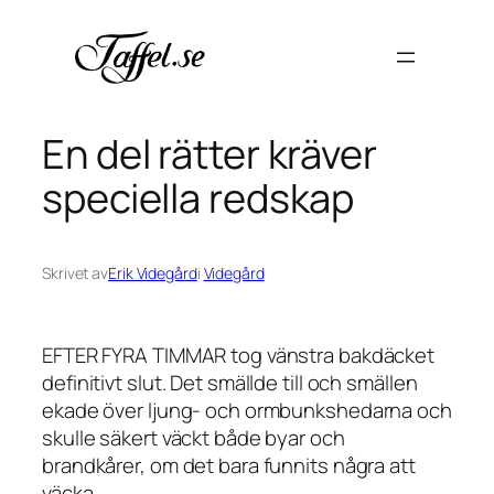
Hoppa
till
innehåll
En del rätter kräver
speciella redskap
Skrivet av
Erik Videgård
i
Videgård
EFTER FYRA TIMMAR tog vänstra bakdäcket
definitivt slut. Det smällde till och smällen
ekade över ljung- och ormbunkshedarna och
skulle säkert väckt både byar och
brandkårer, om det bara funnits några att
väcka.