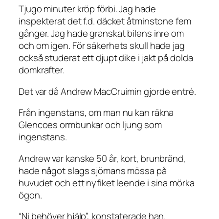
Tjugo minuter kröp förbi. Jag hade
inspekterat det f.d. däcket åtminstone fem
gånger. Jag hade granskat bilens inre om
och om igen. För säkerhets skull hade jag
också studerat ett djupt dike i jakt på dolda
domkrafter.
Det var då Andrew MacCruimin gjorde entré.
Från ingenstans, om man nu kan räkna
Glencoes ormbunkar och ljung som
ingenstans.
Andrew var kanske 50 år, kort, brunbränd,
hade något slags sjömans mössa på
huvudet och ett nyfiket leende i sina mörka
ögon.
“Ni behöver hjälp”, konstaterade han.