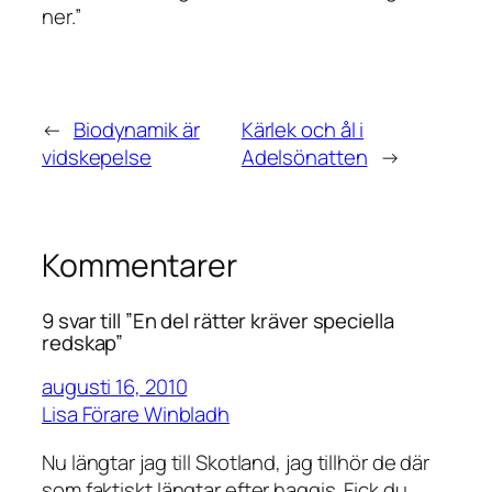
ner.”
←
Biodynamik är
Kärlek och ål i
vidskepelse
Adelsönatten
→
Kommentarer
9 svar till ”En del rätter kräver speciella
redskap”
augusti 16, 2010
Lisa Förare Winbladh
Nu längtar jag till Skotland, jag tillhör de där
som faktiskt längtar efter haggis. Fick du