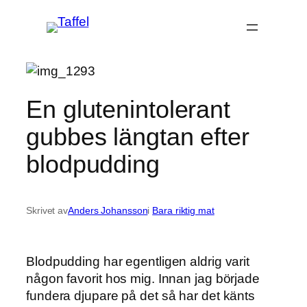
Hoppa
till
innehåll
En glutenintolerant
gubbes längtan efter
blodpudding
Skrivet av
Anders Johansson
i
Bara riktig mat
Blodpudding har egentligen aldrig varit
någon favorit hos mig. Innan jag började
fundera djupare på det så har det känts