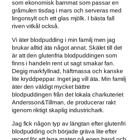
som ekonomisk barnmat som passar en
gråmulen tisdag i mars och serveras med
lingonsylt och ett glas mjölk. I bästa fall
riven vitkål också.
Vi äter blodpudding i min familj men jag
brukar alltid äta något annat. Skälet till det
är att den glutenfria blodpuddingen som
finns i handeln rent ut sagt smakar fan.
Degig markfyllnad, häftmassa och kanske
lite kryddpeppar. Inget jag vill äta. Min familj
äter den väldigt mycket bättre
blodpuddingen från det lokala charkuteriet
Andersson&Tillman, de producerar rakt
igenom riktigt skaplig industrichark.
Jag fick någon typ av längtan efter glutenfri
blodpudding och började gräva lite efter
recept för att laga maten på egen hand och