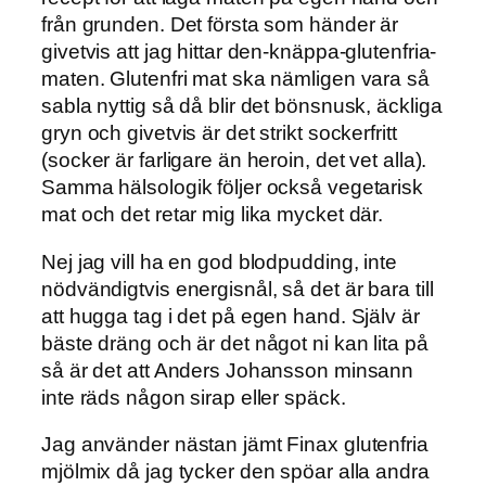
från grunden. Det första som händer är
givetvis att jag hittar den-knäppa-glutenfria-
maten. Glutenfri mat ska nämligen vara så
sabla nyttig så då blir det bönsnusk, äckliga
gryn och givetvis är det strikt sockerfritt
(socker är farligare än heroin, det vet alla).
Samma hälsologik följer också vegetarisk
mat och det retar mig lika mycket där.
Nej jag vill ha en god blodpudding, inte
nödvändigtvis energisnål, så det är bara till
att hugga tag i det på egen hand. Själv är
bäste dräng och är det något ni kan lita på
så är det att Anders Johansson minsann
inte räds någon sirap eller späck.
Jag använder nästan jämt Finax glutenfria
mjölmix då jag tycker den spöar alla andra