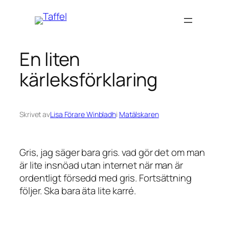
Hoppa
till
innehåll
En liten
kärleksförklaring
Skrivet av
Lisa Förare Winbladh
i
Matälskaren
Gris, jag säger bara gris. vad gör det om man
är lite insnöad utan internet när man är
ordentligt försedd med gris. Fortsättning
följer. Ska bara äta lite karré.