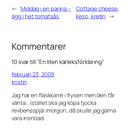
←
Middag i en panna –
Cottage cheese,
ägg i het tomatsås
keso, kretin
→
Kommentarer
10 svar till ”En liten kärleksförklaring”
februari 23, 2009
kristin
Jag har en fläskkarré i frysen men den får
vänta… istället ska jag köpa tjocka
revbensspjäl imorgon, då skulle jag gärna
vara insnöad.