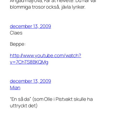
Ångad majrova, Far åt helvete. Du har väl
blommiga trosor också, jävla lyriker.
december 13, 2009
Claes
Beppe:
http://www.youtube.com/watch?
v=7ChTS8BKQMg
december 13, 2009
Mian
“En så da” (som Olle i Pistvakt skulle ha
uttryckt det)