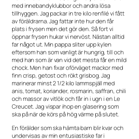
med innebandyklubbor och andra lösa
tillhyggen. Jag packar in tre kilo renfilé vi fått
av föräldrarna. Jag fattar inte hur den får
plats i frysen men det gör den. Så fort vi
öppnar frysen hukar vi nervöst. Nästan alltid
far något ut. Min pappa sliter upp kylen
eftersom han som vanligt är hungrig, till och
med han som är van vid det mesta får en mild
chock. Men han fixar oförväget mackor med
finn crisp, getost och rökt grisbog. Jag
marinerar minst 2 1/2 kilo lammspjäll med
anis, tomat, koriander, rosmarin, saffran, chili
och massor av vitlök och får in i ugn i en Le
Creucet. Jag vispar ihop en glasering som
ska på när de körs på hög värme på slutet.
En förälder som ska hämta barn blir kvar och
undervisas av min entusiastiske far i