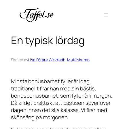
Hoppa
till
innehåll
En typisk lördag
Skrivet av
Lisa Förare Winbladh
i
Matälskaren
Minsta bonusbarnet fyller år idag,
traditionellt firar han med sin bästis,
bonusbonusbarnet, som fyller år i morgon.
Då är det praktiskt att bästisen sover över
dagen innan det ska kalasas. Vi firar med
skönsång på morgonen.