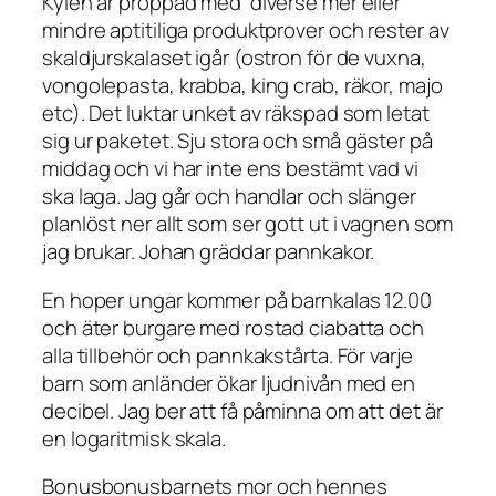
Kylen är proppad med diverse mer eller
mindre aptitiliga produktprover och rester av
skaldjurskalaset igår (ostron för de vuxna,
vongolepasta, krabba, king crab, räkor, majo
etc). Det luktar unket av räkspad som letat
sig ur paketet. Sju stora och små gäster på
middag och vi har inte ens bestämt vad vi
ska laga. Jag går och handlar och slänger
planlöst ner allt som ser gott ut i vagnen som
jag brukar. Johan gräddar pannkakor.
En hoper ungar kommer på barnkalas 12.00
och äter burgare med rostad ciabatta och
alla tillbehör och pannkakstårta. För varje
barn som anländer ökar ljudnivån med en
decibel. Jag ber att få påminna om att det är
en logaritmisk skala.
Bonusbonusbarnets mor och hennes