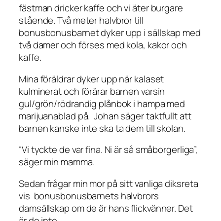
fästman dricker kaffe och vi äter burgare
stående. Två meter halvbror till
bonusbonusbarnet dyker upp i sällskap med
två damer och förses med kola, kakor och
kaffe.
Mina föräldrar dyker upp när kalaset
kulminerat och förärar barnen varsin
gul/grön/rödrandig plånbok i hampa med
marijuanablad på. Johan säger taktfullt att
barnen kanske inte ska ta dem till skolan.
“Vi tyckte de var fina. Ni är så småborgerliga”,
säger min mamma.
Sedan frågar min mor på sitt vanliga diksreta
vis bonusbonusbarnets halvbrors
damsällskap om de är hans flickvänner. Det
är de inte.