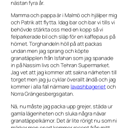
nästan fyra år.
Mamma och pappa är i Malmö och hjälper mig
och Patrik att flytta. Idag bar och bar vi tills vi
behövde stärkta oss med en kopp så vi
felparkerade bil och släp för en kaffepaus på
hörnet. Torghandeln höll på att packas
undan men jag sprang och köpte
granatäpplen från Isfahan som jag spanade
in på Nassim livs och Tehran Supermarket.
Jag vet att jag kommer att sakna närheten till
torget men jag ju cyklar överallt ändå och jag
kommer i alla fall närmare
lavashbageriet
och
Norra Grängesbergsgatan.
Nä, nu måste jag packa upp grejer, städa ur
gamla lägenheten och sluka några nävar
granatäppelkärnor. Det är lite rörigt nu som ni
märker men snart kommer recept från mitt