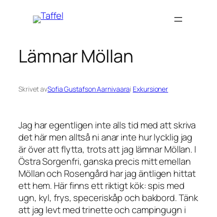
Hoppa
till
innehåll
Lämnar Möllan
Skrivet av
Sofia Gustafson Aarnivaara
i
Exkursioner
Jag har egentligen inte alls tid med att skriva
det här men alltså ni anar inte hur lycklig jag
är över att flytta, trots att jag lämnar Möllan. I
Östra Sorgenfri, ganska precis mitt emellan
Möllan och Rosengård har jag äntligen hittat
ett hem. Här finns ett riktigt kök: spis med
ugn, kyl, frys, speceriskåp och bakbord. Tänk
att jag levt med trinette och campingugn i