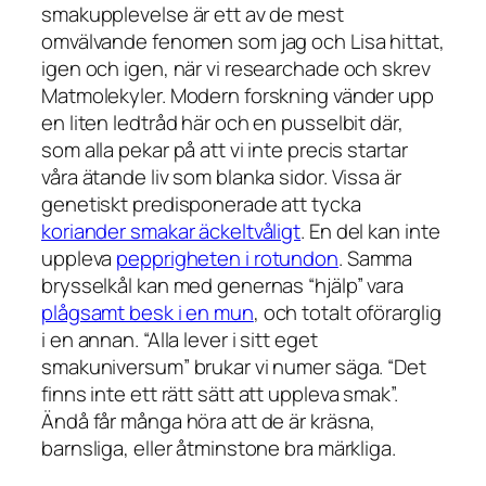
smakupplevelse är ett av de mest
omvälvande fenomen som jag och Lisa hittat,
igen och igen, när vi researchade och skrev
Matmolekyler. Modern forskning vänder upp
en liten ledtråd här och en pusselbit där,
som alla pekar på att vi inte precis startar
våra ätande liv som blanka sidor. Vissa är
genetiskt predisponerade att tycka
koriander smakar äckeltvåligt
. En del kan inte
uppleva
pepprigheten i rotundon
. Samma
brysselkål kan med genernas “hjälp” vara
plågsamt besk i en mun
, och totalt oförarglig
i en annan. “Alla lever i sitt eget
smakuniversum” brukar vi numer säga. “Det
finns inte
ett
rätt sätt att uppleva smak”.
Ändå får många höra att de är kräsna,
barnsliga, eller åtminstone bra märkliga.