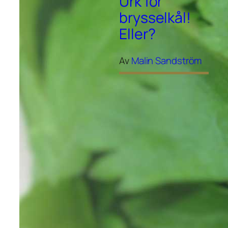
Urk för
brysselkål!
Eller?
Av
Malin Sandström