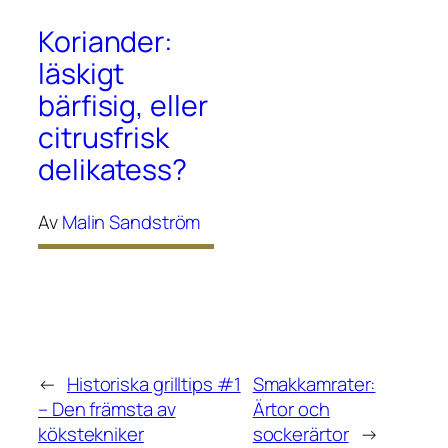
Koriander:
läskigt
bärfisig, eller
citrusfrisk
delikatess?
Av
Malin Sandström
←
Historiska grilltips #1
Smakkamrater:
– Den främsta av
Ärtor och
kökstekniker
sockerärtor
→