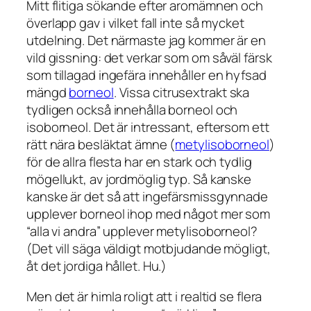
Mitt flitiga sökande efter aromämnen och
överlapp gav i vilket fall inte så mycket
utdelning. Det närmaste jag kommer är en
vild gissning: det verkar som om såväl färsk
som tillagad ingefära innehåller en hyfsad
mängd
borneol
. Vissa citrusextrakt ska
tydligen också innehålla borneol och
isoborneol. Det är intressant, eftersom ett
rätt nära besläktat ämne (
metylisoborneol
)
för de allra flesta har en stark och tydlig
mögellukt, av jordmöglig typ. Så kanske
kanske är det så att ingefärsmissgynnade
upplever borneol ihop med något mer som
“alla vi andra” upplever metylisoborneol?
(Det vill säga väldigt motbjudande mögligt,
åt det jordiga hållet. Hu.)
Men det är himla roligt att i realtid se flera