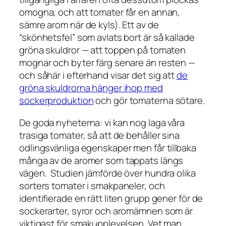
omogna, och att tomater får en annan,
sämre arom när de kyls). Ett av de
“skönhetsfel” som avlats bort är så kallade
gröna skuldror — att toppen på tomaten
mognar och byter färg senare än resten —
och såhär i efterhand visar det sig att
de
gröna skuldrorna hänger ihop med
sockerproduktion
och gör tomaterna sötare.
De goda nyheterna: vi kan nog laga våra
trasiga tomater, så att de behåller sina
odlingsvänliga egenskaper men får tillbaka
många av de aromer som tappats längs
vägen. Studien jämförde över hundra olika
sorters tomater i smakpaneler, och
identifierade en rätt liten grupp gener för de
sockerarter, syror och aromämnen som är
viktigast för smakupplevelsen. Vet man