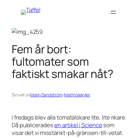
Hoppa
till
innehåll
Fem år bort:
fultomater som
faktiskt smakar nåt?
Skrivet av
Malin Sandström
i
Matmolekyler
I fredags blev alla tomatälskare lite, lite rikare.
Då publicerades
en artikel i Science
som
visar det vi misstänkt-på-gränsen-till-vetat: