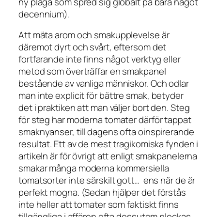
ny plåga som spred sig globalt på bara något
decennium).
Att mäta arom och smakupplevelse är
däremot dyrt och svårt, eftersom det
fortfarande inte finns något verktyg eller
metod som överträffar en smakpanel
bestående av vanliga människor. Och odlar
man inte explicit
för
bättre smak, betyder
det i praktiken att man väljer bort den. Steg
för steg har moderna tomater därför tappat
smaknyanser, till dagens ofta oinspirerande
resultat. Ett av de mest tragikomiska fynden i
artikeln är för övrigt att enligt smakpanelerna
smakar många moderna kommersiella
tomatsorter inte särskilt gott… ens när de är
perfekt
mogna. (Sedan hjälper det förstås
inte heller att tomater som faktiskt finns
tillgängliga i affären ofta dessutom plockas