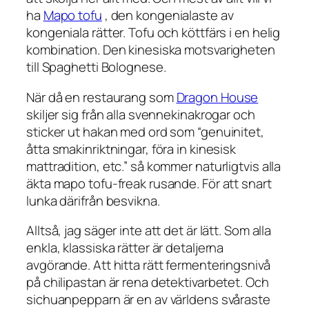
ha
Mapo tofu
, den kongenialaste av
kongeniala rätter. Tofu och köttfärs i en helig
kombination. Den kinesiska motsvarigheten
till Spaghetti Bolognese.
När då en restaurang som
Dragon House
skiljer sig från alla svennekinakrogar och
sticker ut hakan med ord som “genuinitet,
åtta smakinriktningar, föra in kinesisk
mattradition, etc.” så kommer naturligtvis alla
äkta mapo tofu-freak rusande. För att snart
lunka därifrån besvikna.
Alltså, jag säger inte att det är lätt. Som alla
enkla, klassiska rätter är detaljerna
avgörande. Att hitta rätt fermenteringsnivå
på chilipastan är rena detektivarbetet. Och
sichuanpepparn är en av världens svåraste