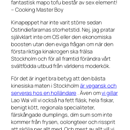
fantastisk mapo tofu består av sex element!
– Cooking Master Boy
Kinapeppet har inte varit större sedan
Ostindiefararnas storhetstid. Nej, jag pratar
självklart inte om OS eller den ekonomiska
boosten utan den eviga frågan om när den
första riktiga kinakrogen ska frälsa
Stockholm och för all framtid förändra vårt
svältfödda utbud från världens moderkök.
För det är inget bra betyg att den bästa
kinesiska maten i Stockholm
är vegansk och
serveras hos en holländare
. Även om
vi gillar
Lao Wai vill vi också ha fett fläsk, hela fiskar,
benigt kött, regionala specialiteter,
färskångade dumplings, dim sum som inte
kommer från frysen, oolongteer och rissprit
att skölja ner allt med. Och mest av allt vill vi