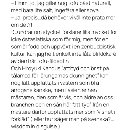
– Hmm…jo, jag gillar nog tofu bäst naturell,
med bara lite salt, ingefära eller soya.
– Ja, precis…då behöver vi väl inte prata mer
om det?!
:)..undrar om stycket förklarar lika mycket för
icke östasiatiska som för mig, men för en
som är född och uppväxt i en zenbuddistisk
kultur, kan jag helt enkelt inte låta bli klokare
av den här tofu-filosofin.
Och Hiroyuki Kandus “attityd och brist på
tålamod för lärungarnas okunnighet” kan
nog lätt uppfattats i västern som bl a
arrogans kanske, men i asien är han
mästaren, den som är vis, och äldre än oss i
branchen och en sån här “attityd” från en
mästare därför uppfattats mer som “vishet i
förkläd” ( eller hur säger man på svenska?…
wisdom in disguise ).