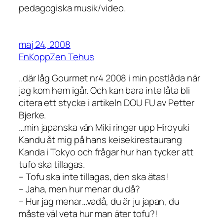
pedagogiska musik/video.
maj 24, 2008
EnKoppZen Tehus
..där låg Gourmet nr4 2008 i min postlåda när
jag kom hem igår. Och kan bara inte låta bli
citera ett stycke i artikeln DOU FU av Petter
Bjerke.
…min japanska vän Miki ringer upp Hiroyuki
Kandu åt mig på hans keisekirestaurang
Kanda i Tokyo och frågar hur han tycker att
tufo ska tillagas.
– Tofu ska inte tillagas, den ska ätas!
– Jaha, men hur menar du då?
– Hur jag menar…vadå, du är ju japan, du
måste väl veta hur man äter tofu?!