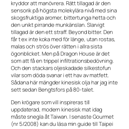
kryddor att manövrera. Rätt tillagad är den
sensorik på högsta molekylära nivå med sina
skogsfruktiga aromer, bittertunga hetta och
den unikt pirrande munkänslan. Slarvigt
tillagad är den ett straff. Beyond bitter. Den
får t ex inte koka med för länge, utan rostas,
malas och strös över rätten i allra sista
ögonblicket. Men på Dragon House är det
som att få en trippel infiltrationsbedövning.
Och den stackars oljeskadade silkestofun
vilar som döda svanar i ett hav av matfett.
Sådana här mängder kinesisk olja har jag inte
sett sedan Bengtsfors på 80-talet.
Den krögare som vill inspireras till
uppdaterad, modern kinesisk mat idag
måste snegla åt Taiwan. I senaste Gourmet
(nr 5/2008) kan du läsa min guide till Taipei