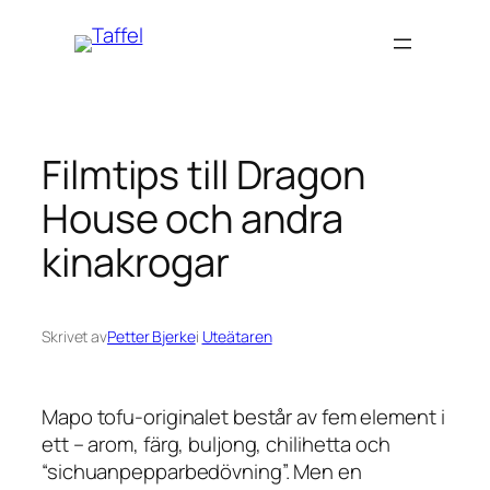
Hoppa
till
innehåll
Filmtips till Dragon
House och andra
kinakrogar
Skrivet av
Petter Bjerke
i
Uteätaren
Mapo tofu-originalet består av fem element i
ett – arom, färg, buljong, chilihetta och
“sichuanpepparbedövning”. Men en