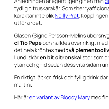
Anledningen är egentligen ginen från
d
tydlig citruskarakär. Som sherryafficion
karaktär inte olik
Noilly Prat
. Kopplingen
utförandet.
Glasen (Signe Persson-Melins übersny
cl Tio Pepe
och hälldes över rikligt med
det hela kröntes med
två piementooli
Lund; skär
en bit citronskal
stor som en
ytan och gnid sedan dess vita sidan run
En riktigt läcker, frisk och fyllig drink d
martini.
Här är
en variant av Bloody Mary
med fin