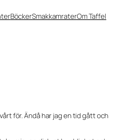
nter
Böcker
Smakkamrater
Om Taffel
vårt för. Ändå har jag en tid gått och