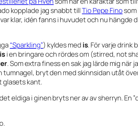
estilleriet på Hven
som har en karaktär som till
ado kopplade jag snabbt till
Tio Pepe Fino
som h
 var klar, idén fanns i huvudet och nu hängde d
gga
“Sparkling”
) kyldes med
is
. För varje drink
is
i en bringare och rördes om (
stirred, not s
ver
. Som extra finess en sak jag lärde mig när 
 tumnagel, bryt den med skinnsidan utåt över 
t glasets kant.
är det eldiga i ginen bryts ner av av sherryn. En ”
o.