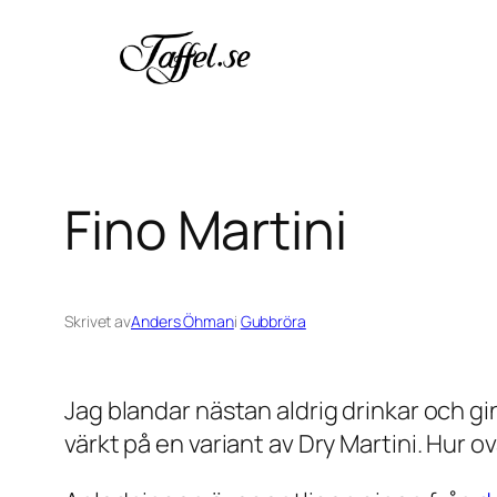
Hoppa
till
innehåll
Fino Martini
Skrivet av
Anders Öhman
i
Gubbröra
Jag blandar nästan aldrig drinkar och gin
värkt på en variant av Dry Martini. Hur o