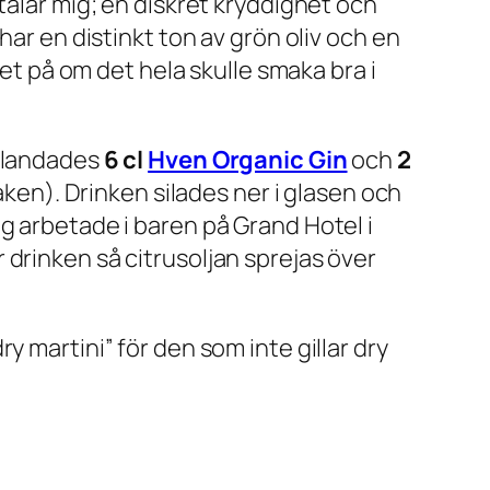
talar mig; en diskret kryddighet och
ar en distinkt ton av grön oliv och en
et på om det hela skulle smaka bra i
 blandades
6 cl
Hven Organic Gin
och
2
haken
). Drinken silades ner i glasen och
jag arbetade i baren på Grand Hotel i
drinken så citrusoljan sprejas över
dry martini” för den som inte gillar dry