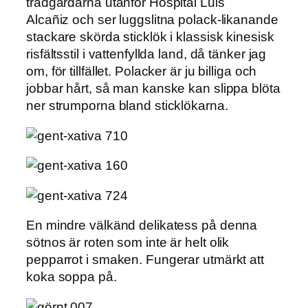
trädgårdarna utanför Hospital Luis
Alcañiz och ser luggslitna polack-likanande
stackare skörda sticklök i klassisk kinesisk
risfältsstil i vattenfyllda land, då tänker jag
om, för tillfället. Polacker är ju billiga och
jobbar hårt, så man kanske kan slippa blöta
ner strumporna bland sticklökarna.
En mindre välkänd delikatess på denna
sötnos är roten som inte är helt olik
pepparrot i smaken. Fungerar utmärkt att
koka soppa på.